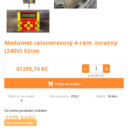
Medomet celonerezový 4-rám. zvratný
(240V) 92cm
61293,74 Kč
počet ks
Přidat do košíku
Počet ks na skladě:
Kód produktu:
212,2
Dodání:
14 dní
3
Za tento produkt získáte:
2375 bodů
Na co jsou body?