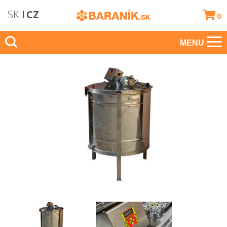
SK
CZ
0
MENU