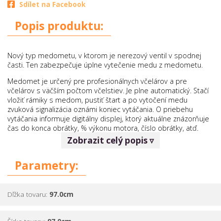
Sdílet na Facebook
Popis produktu:
Nový typ medometu, v ktorom je nerezový ventil v spodnej
časti. Ten zabezpečuje úplne vytečenie medu z medometu.
Medomet je určený pre profesionálnych včelárov a pre
včelárov s väčším počtom včelstiev. Je plne automatický. Stačí
vložiť rámiky s medom, pustiť štart a po vytočení medu
zvuková signalizácia oznámi koniec vytáčania. O priebehu
vytáčania informuje digitálny displej, ktorý aktuálne znázorňuje
čas do konca obrátky, % výkonu motora, číslo obrátky, atď.
Počas samotného točenia sa dajú meniť hodnoty (čas obrátky,
Zobrazit celý popis ▿
% výkonu), ktoré sa automaticky ukladajú do pamäte.
Jednotlivé hodnoty sa dajú predprogramovať. Digitálne
Parametry:
ovládanie je jednoduché, ľahko zvládnuteľné. Ovládanie má aj
funkciu „ručné ovládanie“ vtedy medomet funguje ako keby mal
iba funkciu zapnutý /vypnutý a reguláciu obrátok. Medomet je
nerezový robustnej konštrukcie s pevnou osou v ložiskách
Dľžka tovaru:
97.0cm
a s husto vypletaným košom. Výkonný motor a spoľahlivá
prevodovka a elektronika mu zaručujú dlhú životnosť. Na tento