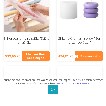
Silikonová forma na svíčky "Svíčka
Silikonová forma na svíčky "Zen
s mašličkami"
prstencový tvar"
Momentálně
532,90 Kč
494,81 Kč
Přidat do košíku
nedostupné
Používáme cookies abychom pre Vás zabezpečili ten nejlepší zážitek z našich webových
stránek. Pokračováním vyjadřujete
souhlas s používáním cookies
Ok