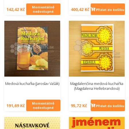
Momentálně
142,42 Kč
400,42 Kč
Přidat do košíku
nedostupné
Medová kuchařka (Jaroslav Vašák)
Magdalenčina medová kuchařka
(Magdalena Hellebrandová)
Momentálně
191,69 Kč
95,72 Kč
Přidat do košíku
nedostupné