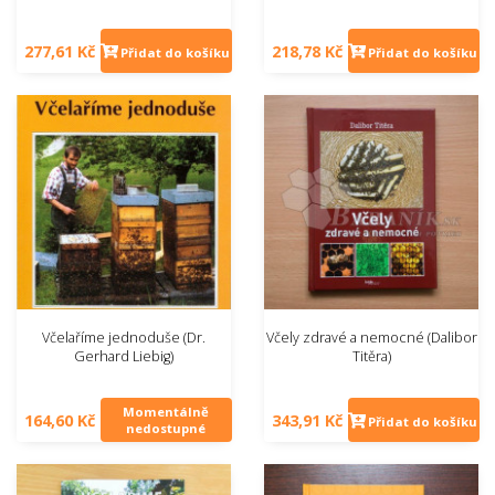
277,61 Kč
218,78 Kč
Přidat do košíku
Přidat do košíku
Včelaříme jednoduše (Dr.
Včely zdravé a nemocné (Dalibor
Gerhard Liebig)
Titěra)
Momentálně
164,60 Kč
343,91 Kč
Přidat do košíku
nedostupné