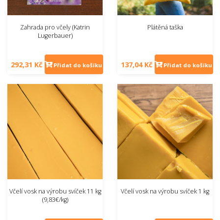
Zahrada pro včely (Katrin
Plátěná taška
Lugerbauer)
292,31 Kč
137,04 Kč
Přidat do košíku
Přidat do košíku
Včelí vosk na výrobu svíček 11 kg
Včelí vosk na výrobu svíček 1 kg
(9,83€/kg)