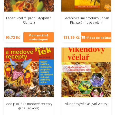
Léčení včelími produkty (Johan
Léčení včelími produkty (Johan
Richter)
Richter) - nové vydání
Momentálně
95,72 Kč
181,89 Kč
Přidat do košíku
nedostupné
Med jako lék a medové recepty
Víkendový včelař (Karl Weiss)
(Jana Tetíková)