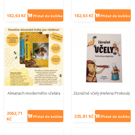
182,63 Kč
182,63 Kč
Přidat do košíku
Přidat do košíku
Almanach moderného včelára
Zázračné včely (Helena Proková)
2062,71
235,81 Kč
Přidat do košíku
Přidat do košíku
Kč