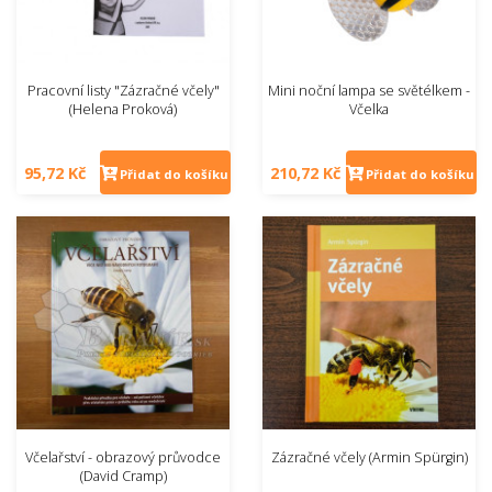
Pracovní listy "Zázračné včely"
Mini noční lampa se světélkem -
(Helena Proková)
Včelka
95,72 Kč
210,72 Kč
Přidat do košíku
Přidat do košíku
Včelařství - obrazový průvodce
Zázračné včely (Armin Spürgin)
(David Cramp)