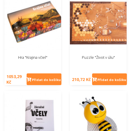
Hra "Krajina včiel"
Puzzle "Život v úlu"
1053,29
210,72 Kč
Přidat do košíku
Přidat do košíku
Kč