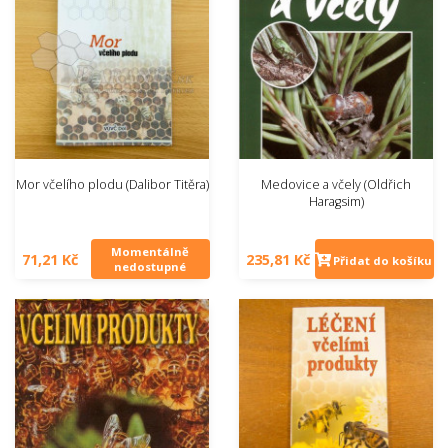
Mor včelího plodu (Dalibor Titěra)
Medovice a včely (Oldřich
Haragsim)
Momentálně
71,21 Kč
235,81 Kč
Přidat do košíku
nedostupné