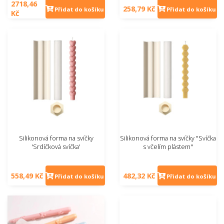
2718,46
258,79 Kč
Přidat do košíku
Přidat do košíku
Kč
Silikonová forma na svíčky
Silikonová forma na svíčky "Svíčka
'Srdíčková svíčka'
s včelím plástem"
558,49 Kč
482,32 Kč
Přidat do košíku
Přidat do košíku