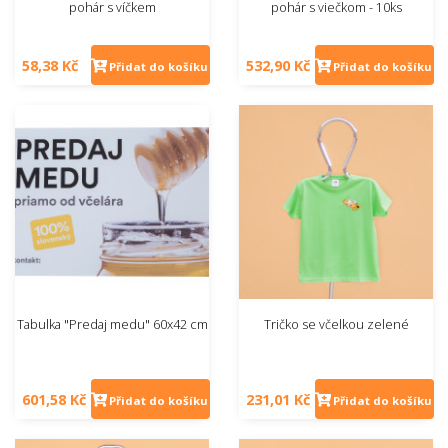
pohár s víčkem
pohár s viečkom - 10ks
58,38 Kč
532,90 Kč
Přidat do košíku
Přidat do košíku
Tabulka "Predaj medu" 60x42 cm
Tričko se včelkou zelené
601,58 Kč
231,01 Kč
Přidat do košíku
Přidat do košíku