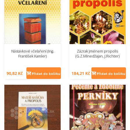
Nástavkové včelaření (Ing.
Zázrak jménem propolis
František Kamler)
(G.Z.Minedžajan, J.Richter)
90,82 Kč
184,21 Kč
Přidat do košíku
Přidat do košíku