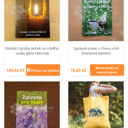
Domácí výroba svíček ze včelího
Správná praxe v chovu včel
vosku (Jana Titěrová)
(František Kamler)
Momentálně
100,62 Kč
78,69 Kč
Přidat do košíku
nedostupné