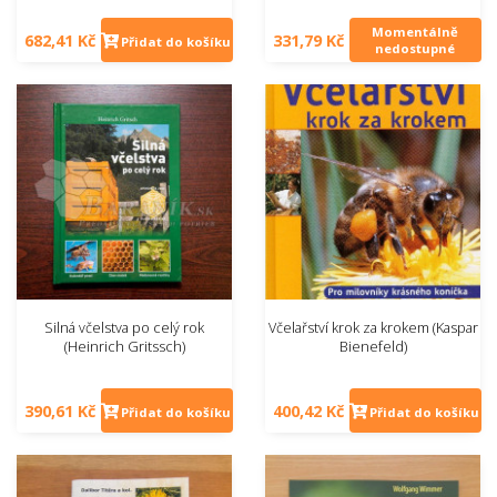
Momentálně
682,41 Kč
331,79 Kč
Přidat do košíku
nedostupné
Silná včelstva po celý rok
Včelařství krok za krokem (Kaspar
(Heinrich Gritssch)
Bienefeld)
390,61 Kč
400,42 Kč
Přidat do košíku
Přidat do košíku