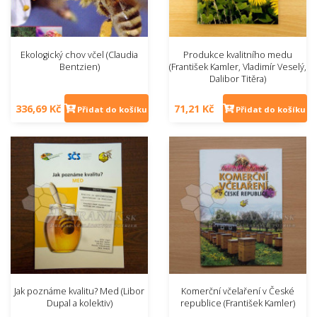
Ekologický chov včel (Claudia
Produkce kvalitního medu
Bentzien)
(František Kamler, Vladimír Veselý,
Dalibor Titěra)
336,69 Kč
71,21 Kč
Přidat do košíku
Přidat do košíku
Jak poznáme kvalitu? Med (Libor
Komerční včelaření v České
Dupal a kolektiv)
republice (František Kamler)