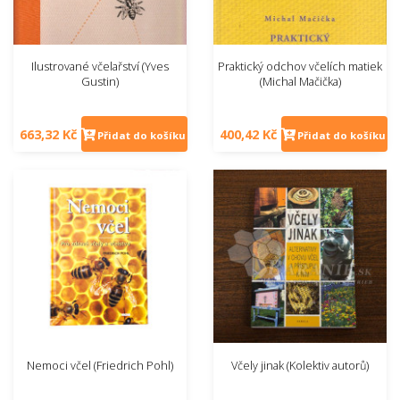
Ilustrované včelařství (Yves
Praktický odchov včelích matiek
Gustin)
(Michal Mačička)
663,32 Kč
400,42 Kč
Přidat do košíku
Přidat do košíku
Nemoci včel (Friedrich Pohl)
Včely jinak (Kolektiv autorů)