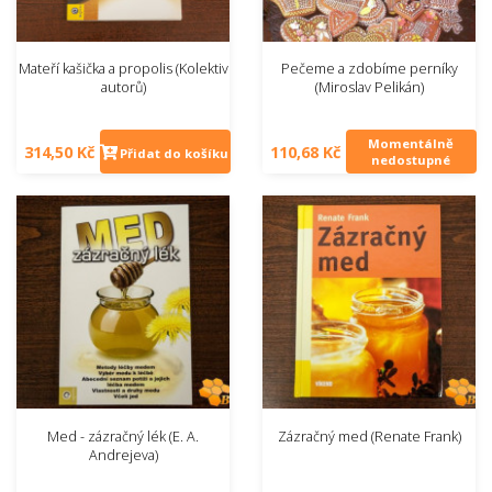
Mateří kašička a propolis (Kolektiv
Pečeme a zdobíme perníky
autorů)
(Miroslav Pelikán)
Momentálně
314,50 Kč
110,68 Kč
Přidat do košíku
nedostupné
Med - zázračný lék (E. A.
Zázračný med (Renate Frank)
Andrejeva)