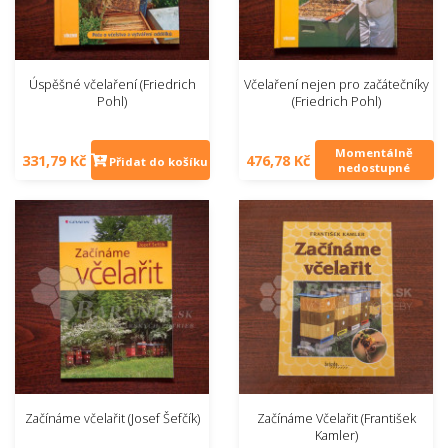
Úspěšné včelaření (Friedrich
Včelaření nejen pro začátečníky
Pohl)
(Friedrich Pohl)
Momentálně
331,79 Kč
476,78 Kč
Přidat do košíku
nedostupné
Začínáme včelařit (Josef Šefčík)
Začínáme Včelařit (František
Kamler)