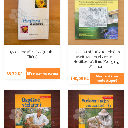
Hygiena ve včelařství (Dalibor
Praktická příručka tepelného
Titěra)
ošetřovaní včelstev proti
kleštíkovi včelímu (Wolfgang
Wimmer)
83,72 Kč
Přidat do košíku
Momentálně
140,09 Kč
nedostupné