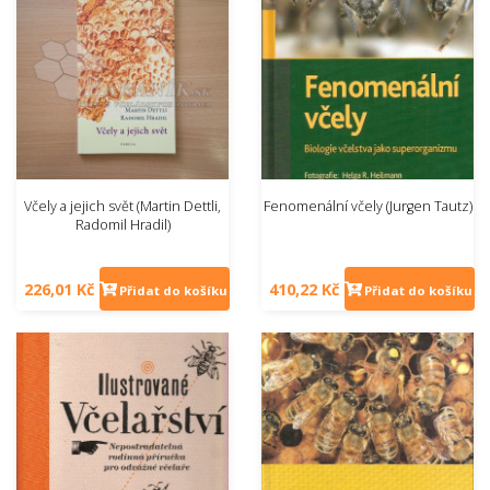
Včely a jejich svět (Martin Dettli,
Fenomenální včely (Jurgen Tautz)
Radomil Hradil)
226,01 Kč
410,22 Kč
Přidat do košíku
Přidat do košíku