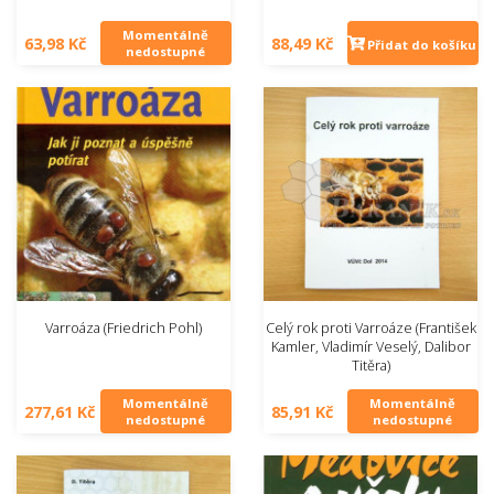
Momentálně
63,98 Kč
88,49 Kč
Přidat do košíku
nedostupné
Varroáza (Friedrich Pohl)
Celý rok proti Varroáze (František
Kamler, Vladimír Veselý, Dalibor
Titěra)
Momentálně
Momentálně
277,61 Kč
85,91 Kč
nedostupné
nedostupné