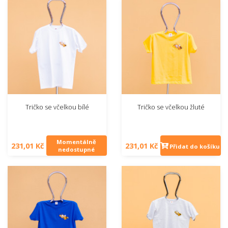
Tričko se včelkou bílé
Tričko se včelkou žluté
Momentálně
231,01 Kč
231,01 Kč
Přidat do košíku
nedostupné