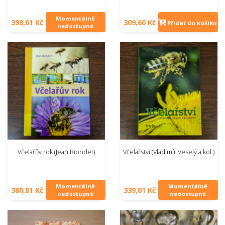
Momentálně
398,61 Kč
309,60 Kč
Přidat do košíku
nedostupné
Včelařův rok (Jean Riondet)
Včelařství (Vladimír Veselý a kol.)
Momentálně
Momentálně
380,81 Kč
339,01 Kč
nedostupné
nedostupné