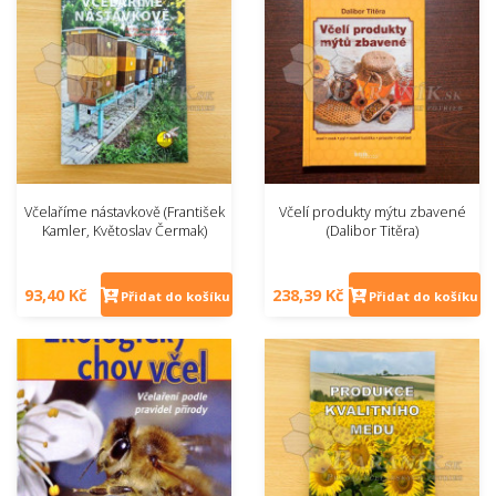
Včelaříme nástavkově (František
Včelí produkty mýtu zbavené
Kamler, Květoslav Čermak)
(Dalibor Titěra)
93,40 Kč
238,39 Kč
Přidat do košíku
Přidat do košíku