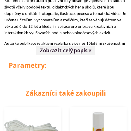
Multimediální příručka a pracovní listy obsahuje zajímavosti a fakta o
životě včel v podobě textů, didaktických her a úkolů, které jsou
doplněny o unikátní fotografie, ilustrace, pexeso a tematická videa. Je
určena učitelům, vychovatelům a rodičům, kteří se věnují dětem ve
věku od 6 do 12 let a hledají inspirace pro přípravu kreativních a
interaktivních vyučovacích hodin nebo volnočasových aktivit.
Autorka publikace je aktivní včelařka s více než 15letými zkušenostmi
Zobrazit celý popis ▿
se zážitkovou pedagogikou. Probouzí v dětech lásku k přírodě a
včelaři z hloubky svého srdce, protože jen tak se dají věci dělat
Parametry:
nejlépe. Ve firmách, kavárnách a městských knihovnách pořádá
setkání, během kterých lidem přibližuje svět včel a co se můžeme od
včel naučit pro osobní i pracovní život.
Pracovní listy si můžete zakoupit po kliknutí SEM.
Zákazníci také zakoupili
Autor:
Helena Proková
|
Vydavatelství:
Proková Medula
|
Rok
vydání:
2021
Detaily:
130
stran |
brožovaná
vazba | slovenský jazyk | ISBN
9788057025733