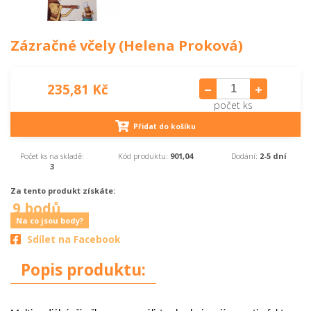
Zázračné včely (Helena Proková)
235,81 Kč
počet ks
Přidat do košíku
Počet ks na skladě:
Kód produktu:
901,04
Dodání:
2-5 dní
3
Za tento produkt získáte:
9 bodů
Na co jsou body?
Sdílet na Facebook
Popis produktu: