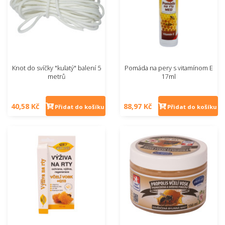
Knot do svíčky "kulatý" balení 5
Pomáda na pery s vitamínom E
metrů
17ml
40,58 Kč
88,97 Kč
Přidat do košíku
Přidat do košíku