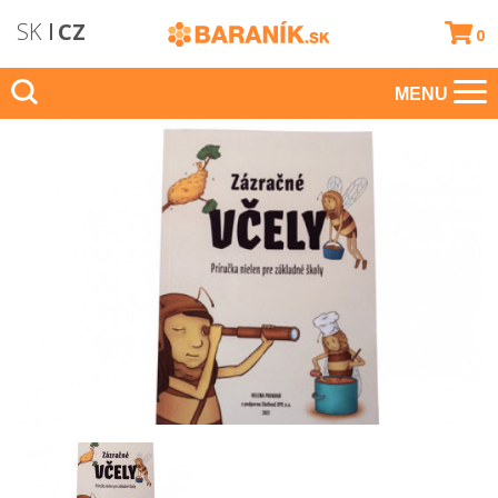
SK
CZ
0
MENU