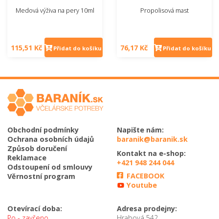
Medová výživa na pery 10ml
Propolisová mast
115,51 Kč
76,17 Kč
Přidat do košíku
Přidat do košíku
Obchodní podmínky
Napište nám:
Ochrana osobních údajů
baranik@baranik.sk
Způsob doručení
Kontakt na e-shop:
Reklamace
+421 948 244 044
Odstoupení od smlouvy
FACEBOOK
Věrnostní program
Youtube
Otevírací doba:
Adresa prodejny:
Po - zavřeno
Hrabová 542