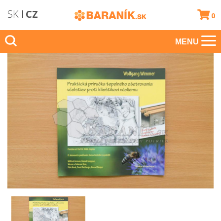
SK
CZ
0
MENU