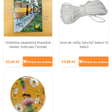
Včelaříme nástavkově (František
Knot do svíčky "plochý" balení 10
Kamler, Květoslav Čermak)
metrů
93,40 Kč
50,88 Kč
Přidat do košíku
Přidat do košíku