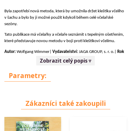
Byla zapotřebí nová metoda, která by umožnila držet kleštíka včelího
v šachu a bylo by ji možné použít kdykoli během celé včelařské
sezóny.
Tato publikace má včelařky a včelaře seznámit s tepelným ošetřením,
které představuje novou metodu v boji proti kleštíkovi včelímu.
Autor:
Wolfgang Wimmer
|
Vydavatelství:
JAGA GROUP, s. r. o.
|
Rok
vydání:
2015
Zobrazit celý popis ▿
Detaily:
52
stran |
brožovaná
vazba | slovenský jazyk | ISBN 978-80-
Parametry:
8076-118-9
Zákazníci také zakoupili