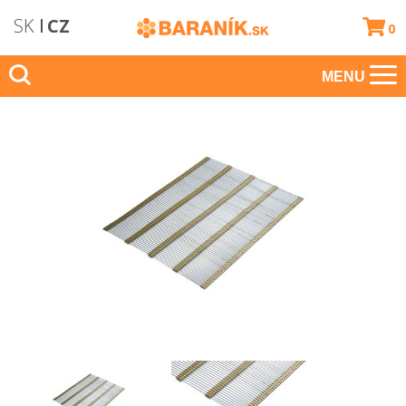
SK
CZ
0
MENU