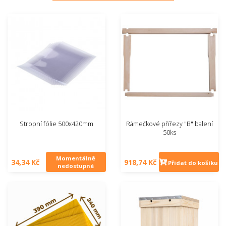
Stropní fólie 500x420mm
Rámečkové přířezy "B" balení
50ks
Momentálně
34,34 Kč
918,74 Kč
Přidat do košíku
nedostupné