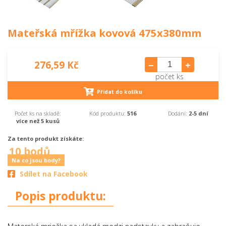
Mateřská mřížka kovová 475x380mm
276,59 Kč
počet ks
Přidat do košíku
Počet ks na skladě:
Kód produktu:
516
Dodání:
2-5 dní
více než 5 kusů
Za tento produkt získáte:
10 bodů
Na co jsou body?
Sdílet na Facebook
Popis produktu: