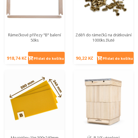
Rámečkové přířezy "B" balení
Zděři do rámečků na drátkování
50ks
1000ks žluté
918,74 Kč
90,22 Kč
Přidat do košíku
Přidat do košíku
Mezistěny 1kg 390x240mm
Úľ „B 10“ uteplený