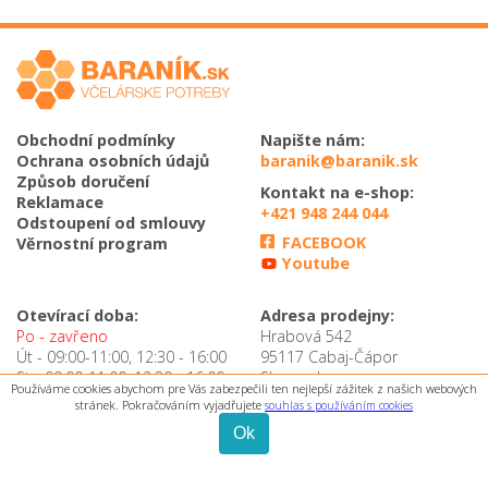
Obchodní podmínky
Napište nám:
Ochrana osobních údajů
baranik@baranik.sk
Způsob doručení
Kontakt na e-shop:
Reklamace
+421 948 244 044
Odstoupení od smlouvy
FACEBOOK
Věrnostní program
Youtube
Otevírací doba:
Adresa prodejny:
Po - zavřeno
Hrabová 542
Út - 09:00-11:00, 12:30 - 16:00
95117 Cabaj-Čápor
St - 09:00-11:00, 12:30 - 16:00
Slovensko
Používáme cookies abychom pre Vás zabezpečili ten nejlepší zážitek z našich webových
Čt - zavřeno
stránek. Pokračováním vyjadřujete
souhlas s používáním cookies
Kontakt na prodejnu:
Pá - 09:00-11:00, 12:30 - 16:00
Ok
+421 905 651 962
Sob - zavřeno
Ned - zavřeno