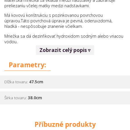
Materská mriežka sa vkladá medzi nadstavky a zabraňuje
preliezaniu včelej matky medzi nadstavkami.
Má kovovú konštrukciu s pozinkovanou povrchovou
úpravou.Táto povrchová úprava je pevná, oderuvzdorná,
hladká - nespôsobuje zranenie včielkam.
Mriežka sa dá dezinfikovať hydroxidom sodným alebo vriacou
vodou.
Zobrazit celý popis ▿
Kovová konštrukcia a odolná povrchová úprava sú zárukou
dlhej životnosti.
Parametry:
Materiál:
pozinkované železo
Dľžka tovaru:
47.5cm
Šírka tovaru:
38.0cm
Příbuzné produkty