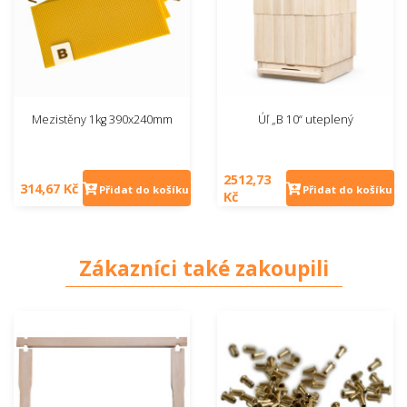
Mezistěny 1kg 390x240mm
Úľ „B 10“ uteplený
2512,73
314,67 Kč
Přidat do košíku
Přidat do košíku
Kč
Zákazníci také zakoupili