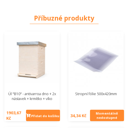
Příbuzné produkty
Úl "B10" - antivarroa dno + 2x
Stropní fólie 500x420mm
nástavek + krmítko + víko
1903,67
Momentálně
34,34 Kč
Přidat do košíku
Kč
nedostupné