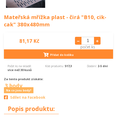
Mateřská mřížka plast - čirá "B10, cik-
cak" 380x480mm
81,17 Kč
počet ks
Přidat do košíku
Počet ks na skladě:
Kód produktu:
517,3
Dodání:
2-5 dní
více než 30 kusů
Za tento produkt získáte:
3 body
Na co jsou body?
Sdílet na Facebook
Popis produktu: