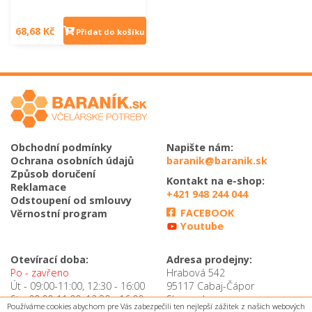
68,68 Kč
Přidat do košíku
Obchodní podmínky
Napište nám:
Ochrana osobních údajů
baranik@baranik.sk
Způsob doručení
Kontakt na e-shop:
Reklamace
+421 948 244 044
Odstoupení od smlouvy
FACEBOOK
Věrnostní program
Youtube
Otevírací doba:
Adresa prodejny:
Po - zavřeno
Hrabová 542
Út - 09:00-11:00, 12:30 - 16:00
95117 Cabaj-Čápor
St - 09:00-11:00, 12:30 - 16:00
Slovensko
Používáme cookies abychom pre Vás zabezpečili ten nejlepší zážitek z našich webových