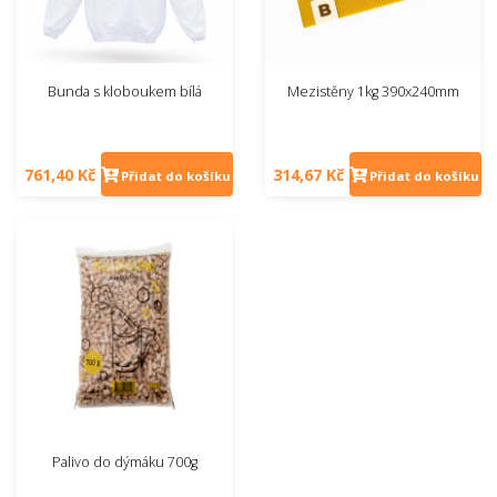
Bunda s kloboukem bílá
Mezistěny 1kg 390x240mm
761,40 Kč
314,67 Kč
Přidat do košíku
Přidat do košíku
Palivo do dýmáku 700g