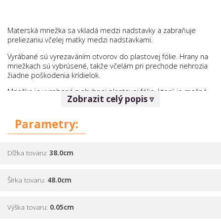
Materská mriežka sa vkladá medzi nadstavky a zabraňuje
preliezaniu včelej matky medzi nadstavkami.
Vyrábané sú vyrezaváním otvorov do plastovej fólie. Hrany na
mriežkach sú vybrúsené, takže včelám pri prechode nehrozia
žiadne poškodenia krídielok.
Mriežka je vyrobená z ohybnej plastovej fólie, ktorú je možné
Zobrazit celý popis ▿
strihať nožnicami na požadovaný rozmer. Hrúbka je 0,5mm.
Otvory sú rozmiestnené "cik-cak", čím sa zabezpečuje, že po
Parametry:
položení mriežky na rámiky sa nikdy rámiky neprekryje celú
rádu otvorov na mriežke.
Materiál:
ohybná plastová fólia
Dľžka tovaru:
38.0cm
Šírka tovaru:
48.0cm
Výška tovaru:
0.05cm