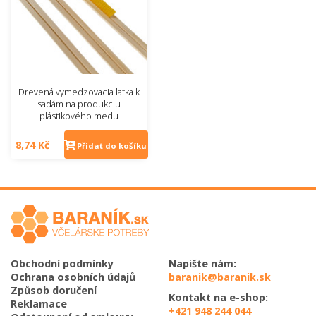
Drevená vymedzovacia latka k
sadám na produkciu
plástikového medu
8,74 Kč
Přidat do košíku
Obchodní podmínky
Napište nám:
Ochrana osobních údajů
baranik@baranik.sk
Způsob doručení
Kontakt na e-shop:
Reklamace
+421 948 244 044