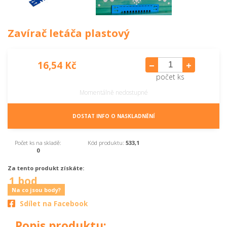
Zavírač letáča plastový
16,54 Kč
počet ks
Momentálně nedostupné
DOSTAT INFO O NASKLADNĚNÍ
Počet ks na skladě:
Kód produktu:
533,1
0
Za tento produkt získáte:
1 bod
Na co jsou body?
Sdílet na Facebook
Popis produktu: