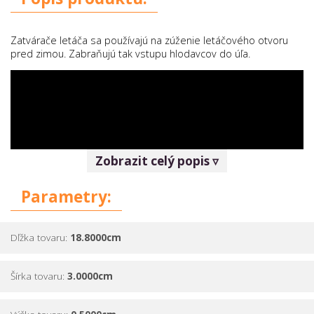
Zatvárače letáča sa používajú na zúženie letáčového otvoru
pred zimou. Zabraňujú tak vstupu hlodavcov do úľa.
Zobrazit celý popis ▿
Parametry:
Dľžka tovaru:
18.8000cm
Šírka tovaru:
3.0000cm
Zatvárač letáča si vyberajte podľa toho, akú máte letáčovú