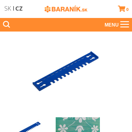
SK
CZ
0
MENU