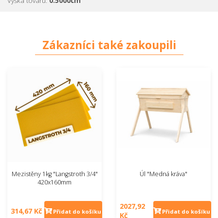
Výška tovaru:
0.5000cm
pätku, poprípade letáč. V našej ponuke nájdete menšie
zatvárače letáč, ktoré sa pripevňujú na letáčovú pätku, alebo
väčšie, ktoré sa pripevňujú buď na nadstavok, alebo priamo na
dno.
Zákazníci také zakoupili
Tento typ letáčového uzáveru je možné použiť buď na úplne
zatvorenie letáča, iba s vetraním, alebo na uzatvorenie letáča
na možnosť preletu. Rozdiel je v tom, ako sa uzáver otočí.
Materiál:
plast
Mezistěny 1kg "Langstroth 3/4"
Úl "Medná kráva"
420x160mm
2027,92
314,67 Kč
Přidat do košíku
Přidat do košíku
Kč