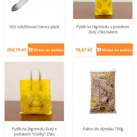
Nůž odvíčkovací nerez-plast
Pytlík na 1kg medu s potiskem
žlutý 25ks balení
258,79 Kč
78,67 Kč
Přidat do košíku
Přidat do košíku
Pytlík na 2kg medu žlutý s
Palivo do dýmáku 700g
potiskem "Včelky" 25ks