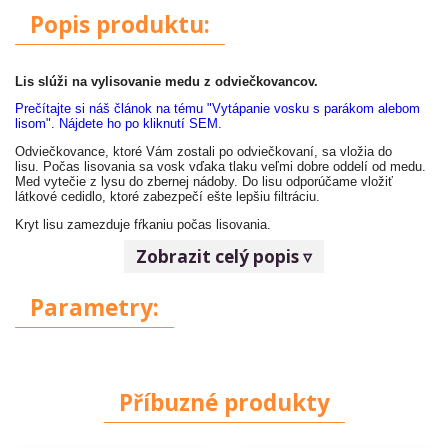
Popis produktu:
Lis slúži na vylisovanie medu z odviečkovancov.
Prečítajte si náš článok na tému "Vytápanie vosku s parákom alebom
lisom". Nájdete ho po kliknutí SEM.
Odviečkovance, ktoré Vám zostali po odviečkovaní, sa vložia do
lisu. Počas lisovania sa vosk vďaka tlaku veľmi dobre oddelí od medu.
Med vytečie z lysu do zbernej nádoby. Do lisu odporúčame vložiť
látkové cedidlo, ktoré zabezpečí ešte lepšiu filtráciu.
Kryt lisu zamezduje fŕkaniu počas lisovania.
Rozmery mriežkovaného bubna:
Zobrazit celý popis ▿
Výška - 28cm
Parametry:
Priemer - 24cm
Celková výška - 50cm
Celkový priemer - 40cm
Vrecko nie je súčasťou balenia.
Příbuzné produkty