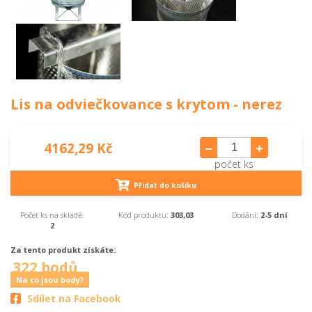
Lis na odviečkovance s krytom - nerez
4162,29 Kč
počet ks
Přidat do košíku
Počet ks na skladě:
Kód produktu:
303,03
Dodání:
2-5 dní
2
Za tento produkt získáte:
322 bodů
Na co jsou body?
Sdílet na Facebook