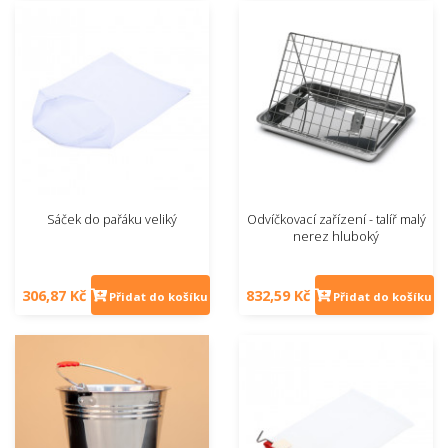
Sáček do pařáku veliký
Odvíčkovací zařízení - talíř malý
nerez hluboký
306,87 Kč
832,59 Kč
Přidat do košíku
Přidat do košíku