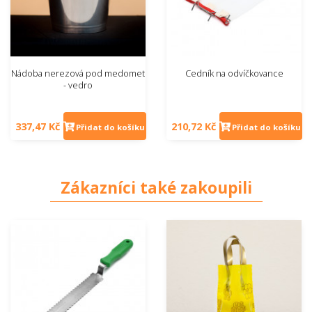
Nádoba nerezová pod medomet
Cedník na odvíčkovance
- vedro
337,47 Kč
210,72 Kč
Přidat do košíku
Přidat do košíku
Zákazníci také zakoupili