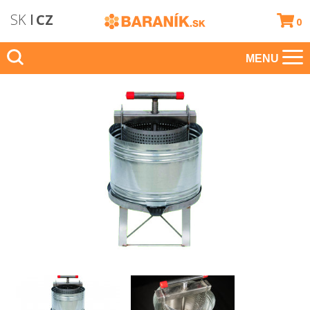
SK
CZ
0
MENU