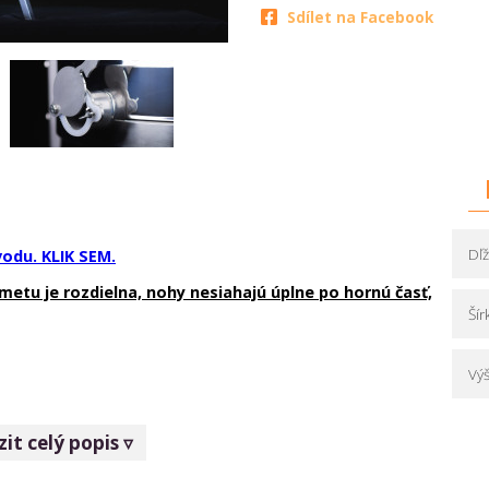
Sdílet na Facebook
Dľ
odu. KLIK SEM.
etu je rozdielna, nohy nesiahajú úplne po hornú časť,
Šír
Vý
it celý popis ▿