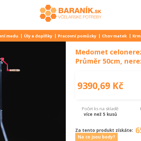
ení medu
Úly a doplňky
Pracovní pomůcky
Chov matek
Krmi
Medomet celonerezo
Průměr 50cm, nerez
9390,69 Kč
Počet ks na skladě:
více než 5 kusů
6
Za tento produkt získáte:
Na co jsou body?