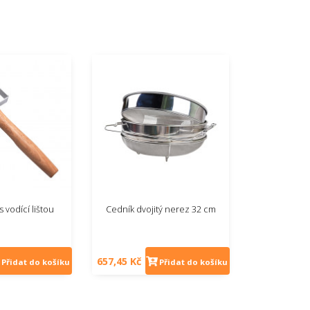
 s vodící lištou
Cedník dvojitý nerez 32 cm
657,45 Kč
Přidat do košíku
Přidat do košíku