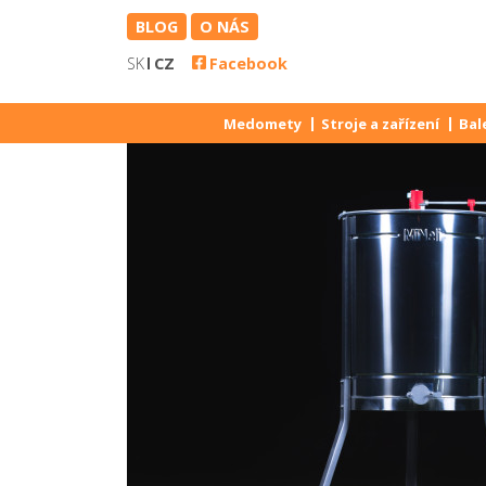
BLOG
O NÁS
SK
CZ
Facebook
Medomety
Stroje a zařízení
Bal