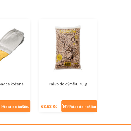
ukavice kožené
Palivo do dýmáku 700g
68,68 Kč
Přidat do košíku
Přidat do košíku