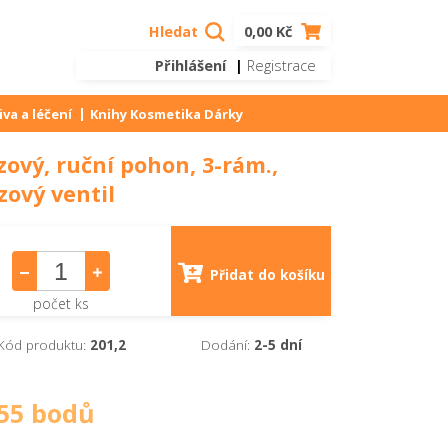
Hledat
0,00 Kč
Přihlášení
|
Registrace
va a léčení
Knihy Kosmetika Dárky
vý, ruční pohon, 3-rám.,
ový ventil
Přidat do košíku
počet ks
Kód produktu:
201,2
Dodání:
2-5 dní
55 bodů