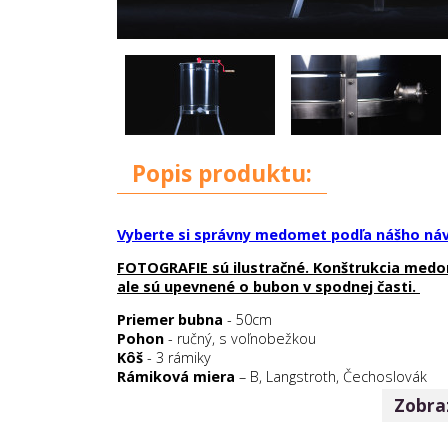
Popis produktu:
Vyberte si správny medomet podľa nášho náv
FOTOGRAFIE sú ilustračné. Konštrukcia medom
ale sú upevnené o bubon v spodnej časti.
Priemer bubna
- 50cm
Pohon
- ručný, s voľnobežkou
Kôš
- 3 rámiky
Rámiková miera
– B, Langstroth, Čechoslovák
Maximálny rozmer rámika
- 45x32cm
Zobraz
Ventil
– antikorózna oceľ (nerez)