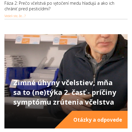
Fáza 2: Prečo včelstvá po vytočení medu hladujú a ako ich
chrániť pred pesticídmi?
Vedeli ste, že...?
Zimné úhyny včelstiev, mňa
sa to (ne)týka 2. časť - príčiny
symptómu zrútenia včelstva
Otázky a odpovede