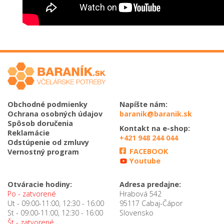
Obchodné podmienky
Napíšte nám:
Ochrana osobných údajov
baranik@baranik.sk
Spôsob doručenia
Kontakt na e-shop:
Reklamácie
+421 948 244 044
Odstúpenie od zmluvy
FACEBOOK
Vernostný program
Youtube
Otváracie hodiny:
Adresa predajne:
Po - zatvorené
Hrabová 542
Ut - 09:00-11:00, 12:30 - 16:00
95117 Cabaj-Čápor
St - 09:00-11:00, 12:30 - 16:00
Slovensko
Št - zatvorené