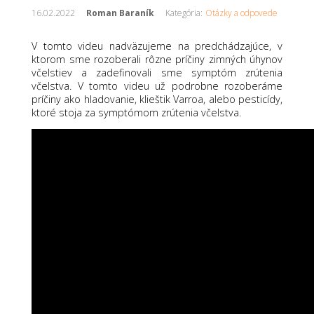
16.02.2022
Roman Baraník
Kategória:
Otázky a odpovede
V tomto videu nadväzujeme na predchádzajúce, v
ktorom sme rozoberali rôzne príčiny zimných úhynov
včelstiev a zadefinovali sme symptóm zrútenia
včelstva. V tomto videu už podrobne rozoberáme
príčiny ako hladovanie, klieštik Varroa, alebo pesticídy,
ktoré stoja za symptómom zrútenia včelstva.