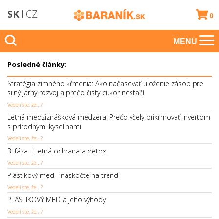
SK
CZ
0
MENU
Posledné články:
Stratégia zimného kŕmenia: Ako načasovať uloženie zásob pre
silný jarný rozvoj a prečo čistý cukor nestačí
Vedeli ste, že...?
Letná medziznášková medzera: Prečo včely prikrmovať invertom
s prírodnými kyselinami
Vedeli ste, že...?
3. fáza - Letná ochrana a detox
Vedeli ste, že...?
Plástikový med - naskočte na trend
Vedeli ste, že...?
PLÁSTIKOVÝ MED a jeho výhody
Vedeli ste, že...?