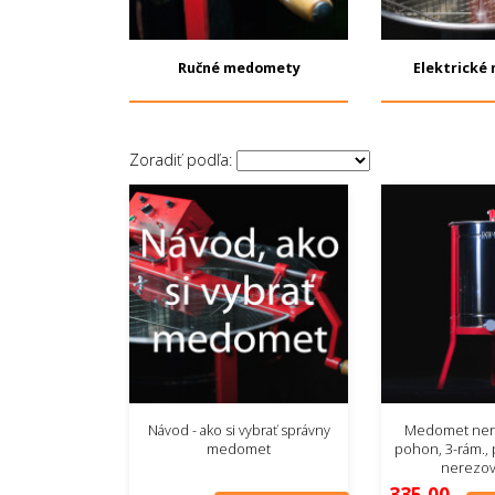
Ručné medomety
Elektrické
Zoradiť podľa:
Návod - ako si vybrať správny
Medomet nere
medomet
pohon, 3-rám.,
nerezový
335,00