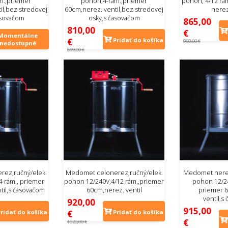
m.,priemer
pohon,4-rám.,priemer
pohon, 4/12 rá
il,bez stredovej
60cm,nerez. ventil,bez stredovej
nerez
asovačom
osky,s časovačom
865,00
810,00
€
Momentálne
€
Pridať do košíka
960,00 €
nedostupné
899,00 €
ez,ručný/elek.
Medomet celonerez,ručný/elek.
Medomet nerez
-rám., priemer
pohon 12/240V,4/12 rám.,priemer
pohon 12/24
til,s časovačom
60cm,nerez. ventil
priemer 
ventil,s
920,00
915,00
€
Pridať do košíka
Pridať do košíka
€
1020,00 €