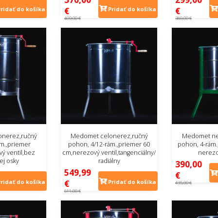
€
€
Pridať do košíka
Pridať do košíka
409,00 €
389,00 €
nerez,ručný
Medomet celonerez,ručný
Medomet ne
m.,priemer
pohon, 4/12-rám.,priemer 60
pohon, 4-rám.
ý ventil,bez
cm,nerezový ventil,tangenciálny/
nerezo
ej osky
radiálny
390,00
549,99
€
€
Pridať do košíka
Pridať do košíka
435,00 €
611,00 €