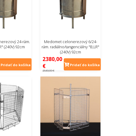
erezový 24-rám.
Medomet celonerezový 6/24-
LR" (240V) 92cm
rám. radiálno/tangenciálny "B,LR"
(240V) 92cm
2380,00
€
Pridať do košíka
Pridať do košíka
2640,00 €