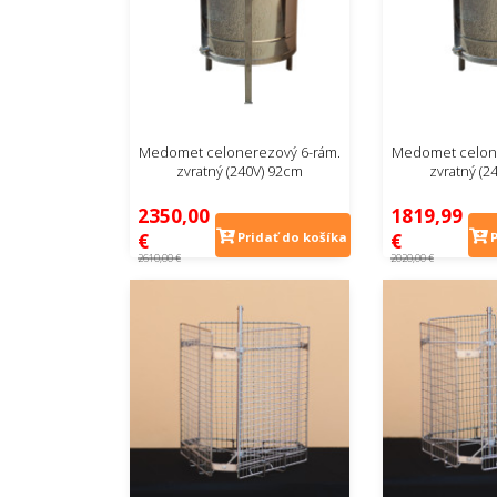
Medomet celonerezový 6-rám.
Medomet celone
zvratný (240V) 92cm
zvratný (2
2350,00
1819,99
€
€
Pridať do košíka
2610,00 €
2020,00 €