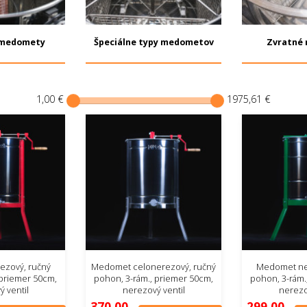
 medomety
Špeciálne typy medometov
Zvratné
1,00 €
1975,61 €
zový, ručný
Medomet celonerezový, ručný
Medomet ne
 priemer 50cm,
pohon, 3-rám., priemer 50cm,
pohon, 3-rám.
 ventil
nerezový ventil
nerezo
370,00
299,00