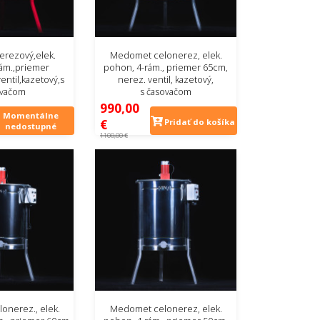
rezový,elek.
Medomet celonerez, elek.
ám.,priemer
pohon, 4-rám., priemer 65cm,
entil,kazetový,s
nerez. ventil, kazetový,
ovačom
s časovačom
990,00
Momentálne
€
Pridať do košíka
nedostupné
1100,00 €
onerez., elek.
Medomet celonerez, elek.