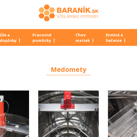
Úle a
Pracovné
Chov
Krmivá a
doplnky
pomôcky
matiek
liečenie
Medomety