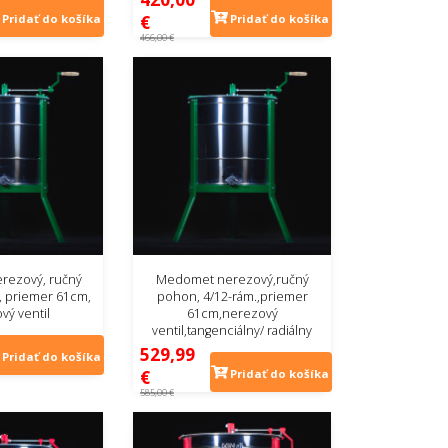
€
Pridať do košíka
Pridať do košíka
466,00 €
rezový, ručný
Medomet nerezový,ručný
, priemer 61cm,
pohon, 4/12-rám.,priemer
vý ventil
61cm,nerezový
ventil,tangenciálny/ radiálny
529,99
Pridať do košíka
€
Pridať do košíka
585,00 €