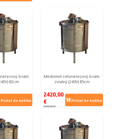
nerezový 6-rám.
Medomet celonerezový 6-rám.
(240V) 82cm
zvratný (240V) 85cm
2420,00
€
Pridať do košíka
Pridať do košíka
2690,00 €