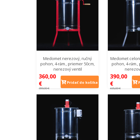
Medomet nerezový, ručný
Medomet celone
pohon, 4-rám., priemer 50cm,
pohon, 4-rám.,
nerezový ventil
nerezový
360,00
390,00
€
€
Pridať do košíka
399,00 €
435,00 €