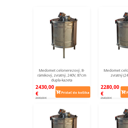
Medomet celonerezový, 8-
Medomet celo
rámikový, zvratný, 240V, 87cm
zvratný (2
dupla-kazeta
2430,00
2280,00
€
€
Pridať do košíka
2690,00 €
2540,00 €