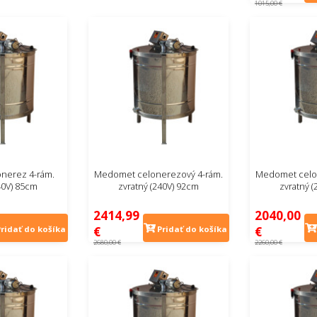
1015,00 €
nerez 4-rám.
Medomet celonerezový 4-rám.
Medomet celo
40V) 85cm
zvratný (240V) 92cm
zvratný 
2414,99
2040,00
€
€
Pridať do košíka
Pridať do košíka
2680,00 €
2260,00 €