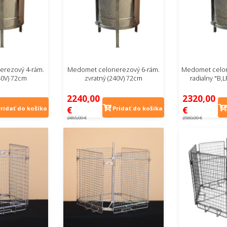
rezový 4-rám.
Medomet celonerezový 6-rám.
Medomet celon
40V) 72cm
zvratný (240V) 72cm
radialny "B,
2240,00
2320,00
€
€
Pridať do košíka
Pridať do košíka
2485,00 €
2580,00 €