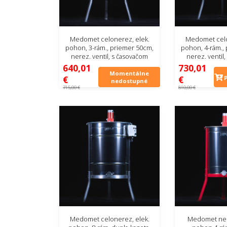
Medomet celonerez, elek.
Medomet celo
pohon, 3-rám., priemer 50cm,
pohon, 4-rám.,
nerez. ventil, s časovačom
nerez. ventil
640,01
730,01
Momentálne
€
€
nedostupné
715,00 €
810,00 €
Medomet celonerez, elek.
Medomet ner