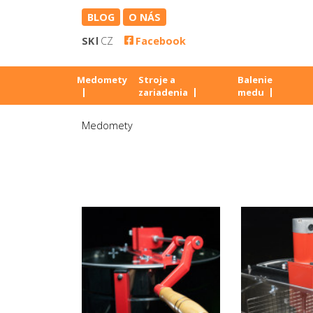
BLOG
O NÁS
SK
CZ
Facebook
Medomety
Stroje a
Balenie
zariadenia
medu
Medomety