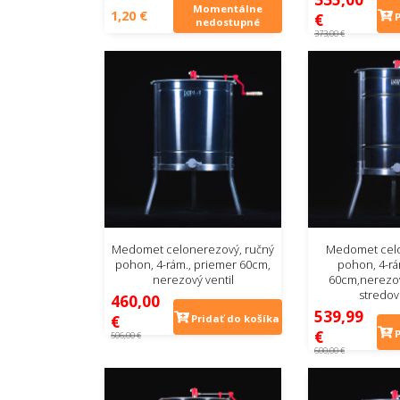
Momentálne
1,20 €
€
nedostupné
373,00 €
Medomet celonerezový, ručný
Medomet celo
pohon, 4-rám., priemer 60cm,
pohon, 4-rá
nerezový ventil
60cm,nerezov
stredov
460,00
539,99
€
Pridať do košíka
€
506,00 €
600,00 €