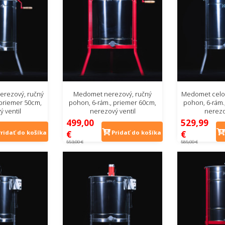
rezový, ručný
Medomet nerezový, ručný
Medomet celo
 priemer 50cm,
pohon, 6-rám., priemer 60cm,
pohon, 6-rám.
 ventil
nerezový ventil
nerezo
499,00
529,99
€
€
Pridať do košíka
Pridať do košíka
553,00 €
585,00 €