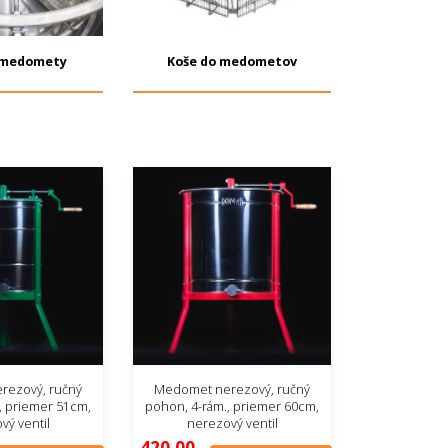
 medomety
Koše do medometov
rezový, ručný
Medomet nerezový, ručný
, priemer 51cm,
pohon, 4-rám., priemer 60cm,
vý ventil
nerezový ventil
420,00