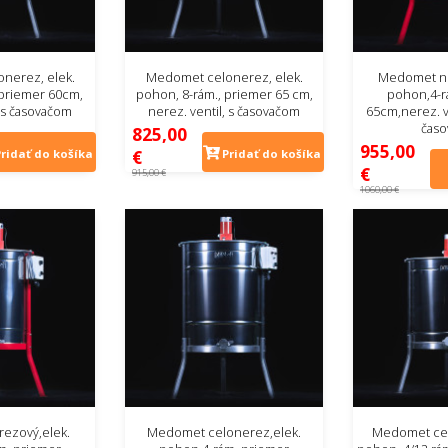
nerez, elek.
Medomet celonerez, elek.
Medomet ne
 priemer 60cm,
pohon, 8-rám., priemer 65 cm,
pohon,4-r
, s časovačom
nerez. ventil, s časovačom
65cm,nerez. v
čas
825,00
955,00
€
Pridať do košíka
Pridať do košíka
€
915,00 €
1060,00 €
ezový,elek.
Medomet celonerez,elek.
Medomet cel