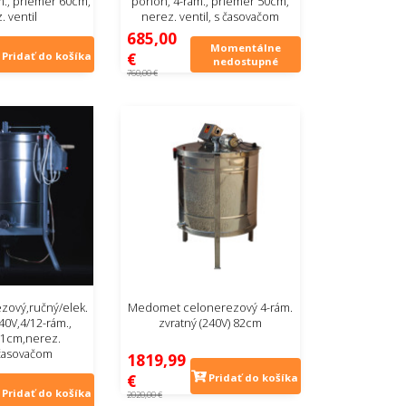
m., priemer 60cm,
pohon, 4-rám., priemer 50cm,
. ventil
nerez. ventil, s časovačom
685,00
Momentálne
€
Pridať do košíka
nedostupné
760,00 €
ový,ručný/elek.
Medomet celonerezový 4-rám.
0V,4/12-rám.,
zvratný (240V) 82cm
61cm,nerez.
 časovačom
1819,99
€
Pridať do košíka
Pridať do košíka
2020,00 €