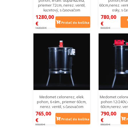
pohon, 8-rám. dupla-kazeta,
pohon,4-rá
priemer 72cm, nerez. ventil,
60cm,nerez. vent
kazetový, s časovačom
osky, s č
1280,00
780,00
€
€
Pridať do košíka
1420,00 €
869,00 €
Medomet celonerez, elek.
Medomet celoner
pohon, 6-rám., priemer 60cm,
pohon 12/240V,4
nerez. ventil, s časovačom
60cm,nerez. ven
765,00
790,00
€
€
Pridať do košíka
850,00 €
880,00 €