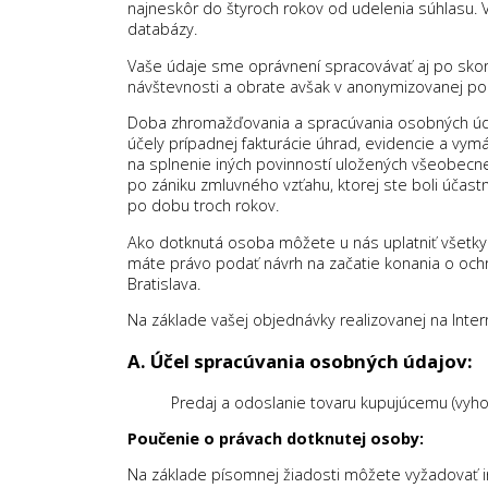
najneskôr do štyroch rokov od udelenia súhlasu. V
databázy.
Vaše údaje sme oprávnení spracovávať aj po skon
návštevnosti a obrate avšak v anonymizovanej po
Doba zhromažďovania a spracúvania osobných údaj
účely prípadnej fakturácie úhrad, evidencie a vy
na splnenie iných povinností uložených všeobecne
po zániku zmluvného vzťahu, ktorej ste boli účas
po dobu troch rokov.
Ako dotknutá osoba môžete u nás uplatniť všetk
máte právo podať návrh na začatie konania o och
Bratislava.
Na základe vašej objednávky realizovanej na Int
A. Účel spracúvania osobných údajov:
Predaj a odoslanie tovaru kupujúcemu (vyho
Poučenie o právach dotknutej osoby:
Na základe písomnej žiadosti môžete vyžadovať 