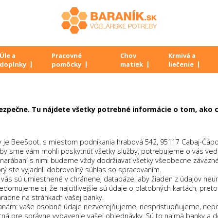
Úle a
Pracovné
Chov
Krmivá a
doplnky
pomôcky
matiek
liečenie
i bezpečne. Tu nájdete všetky potrebné informácie o tom, ako
ky je BeeSpot, s miestom podnikania hrabová 542, 95117 Cabaj-Čápo
 sme vám mohli poskytnúť všetky služby, potrebujeme o vás vedieť
 narábaní s nimi budeme vždy dodržiavať všetky všeobecne záväzné
ý ste vyjadrili dobrovoľný súhlas so spracovaním.
ás sú umiestnené v chránenej databáze, aby žiaden z údajov neuni
domujeme si, že najcitlivejšie sú údaje o platobných kartách, pret
hradne na stránkach vašej banky.
tranám: vaše osobné údaje nezverejňujeme, nesprístupňujeme, ne
nutná pre správne vybavenie vašej objednávky. Sú to najmä banky a 