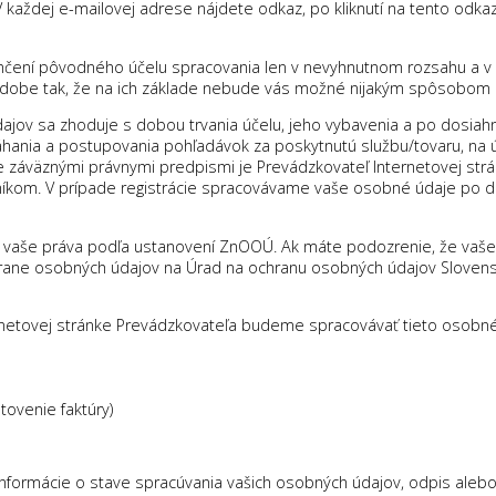
 každej e-mailovej adrese nájdete odkaz, po kliknutí na tento odka
čení pôvodného účelu spracovania len v nevyhnutnom rozsahu a v ne
dobe tak, že na ich základe nebude vás možné nijakým spôsobom id
ov sa zhoduje s dobou trvania účelu, jeho vybavenia a po dosiahn
máhania a postupovania pohľadávok za poskytnutú službu/tovaru, na 
 záväznými právnymi predpismi je Prevádzkovateľ Internetovej strá
tníkom. V prípade registrácie spracovávame vaše osobné údaje po do
y vaše práva podľa ustanovení ZnOOÚ. Ak máte podozrenie, že va
rane osobných údajov na Úrad na ochranu osobných údajov Slovenske
ernetovej stránke Prevádzkovateľa budeme spracovávať tieto osobné
tovenie faktúry)
informácie o stave spracúvania vašich osobných údajov, odpis ale