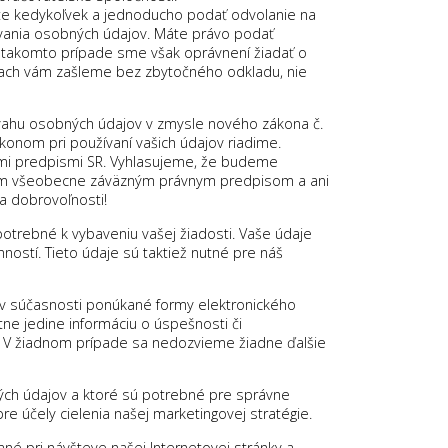
te kedykoľvek a jednoducho podať odvolanie na
vania osobných údajov. Máte právo podať
 V takomto prípade sme však oprávnení žiadať o
niach vám zašleme bez zbytočného odkladu, nie
ovahu osobných údajov v zmysle nového zákona č.
konom pri používaní vašich údajov riadime.
ymi predpismi SR. Vyhlasujeme, že budeme
ým všeobecne záväzným právnym predpisom a ani
a dobrovoľnosti!
potrebné k vybaveniu vašej žiadosti. Vaše údaje
ostí. Tieto údaje sú taktiež nutné pre náš
 v súčasnosti ponúkané formy elektronického
tne jedine informáciu o úspešnosti či
ť). V žiadnom prípade sa nedozvieme žiadne ďalšie
ých údajov a ktoré sú potrebné pre správne
pre účely cielenia našej marketingovej stratégie.
né pri návšteve našej Internetovej stránky a