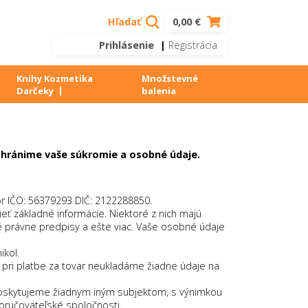
Hľadať
0,00 €
Prihlásenie
|
Registrácia
Knihy Kozmetika
Množstevné
Darčeky
balenia
 chránime vaše súkromie a osobné údaje.
r IČO: 56379293 DIČ: 2122288850.
 základné informácie. Niektoré z nich majú
 právne predpisy a ešte viac. Vaše osobné údaje
kol.
o pri platbe za tovar neukladáme žiadne údaje na
poskytujeme žiadnym iným subjektom, s výnimkou
doručovateľské spoločnosti.