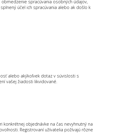
bo obmedzenie spracúvania osobných údajov,
splnený účel ich spracúvania alebo ak došlo k
sť alebo akýkoľvek dotaz v súvislosti s
í vašej žiadosti likvidované.
ri konkrétnej objednávke na čas nevyhnutný na
voľnosti. Registrovaní užívatelia požívajú rôzne