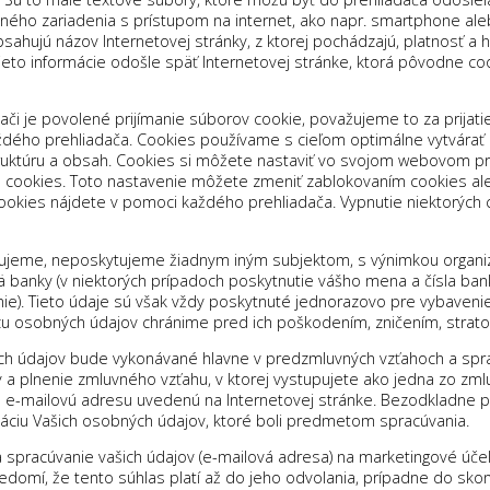
ného zariadenia s prístupom na internet, ako napr. smartphone aleb
ahujú názov Internetovej stránky, z ktorej pochádzajú, platnosť a h
eto informácie odošle späť Internetovej stránke, ktorá pôvodne cook
adači je povolené prijímanie súborov cookie, považujeme to za prija
dého prehliadača. Cookies používame s cieľom optimálne vytvárať a
uktúru a obsah. Cookies si môžete nastaviť vo svojom webovom preh
cookies. Toto nastavenie môžete zmeniť zablokovaním cookies al
 cookies nájdete v pomoci každého prehliadača. Vypnutie niektorýc
jeme, neposkytujeme žiadnym iným subjektom, s výnimkou organizác
 banky (v niektorých prípadoch poskytnutie vášho mena a čísla ban
ie). Tieto údaje sú však vždy poskytnuté jednorazovo pre vybavenie
 osobných údajov chránime pred ich poškodením, zničením, stratou
ých údajov bude vykonávané hlavne v predzmluvných vzťahoch a spr
 a plnenie zmluvného vzťahu, v ktorej vystupujete ako jedna zo zmlu
a e-mailovú adresu uvedenú na Internetovej stránke. Bezodkladne 
áciu Vašich osobných údajov, ktoré boli predmetom spracúvania.
na spracúvanie vašich údajov (e-mailová adresa) na marketingové účel
 vedomí, že tento súhlas platí až do jeho odvolania, prípadne do sk