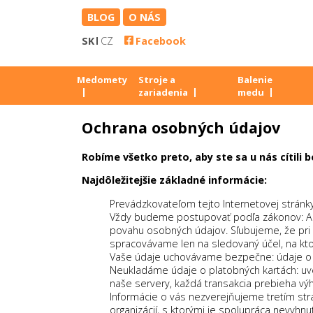
BLOG
O NÁS
SK
CZ
Facebook
Medomety
Stroje a
Balenie
zariadenia
medu
Ochrana osobných údajov
Robíme všetko preto, aby ste sa u nás cítil
Najdôležitejšie základné informácie:
Prevádzkovateľom tejto Internetovej strán
Vždy budeme postupovať podľa zákonov: Aby
povahu osobných údajov. Sľubujeme, že pri
spracovávame len na sledovaný účel, na ktor
Vaše údaje uchovávame bezpečne: údaje o v
Neukladáme údaje o platobných kartách: uve
naše servery, každá transakcia prebieha vý
Informácie o vás nezverejňujeme tretím s
organizácií, s ktorými je spolupráca nevyh