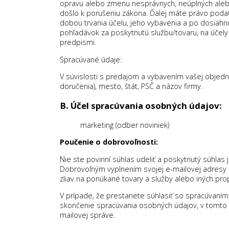
opravu alebo zmenu nesprávnych, neúplných alebo 
došlo k porušeniu zákona. Ďalej máte právo pod
dobou trvania účelu, jeho vybavenia a po dosiahn
pohľadávok za poskytnutú službu/tovaru, na účely
predpismi.
Spracúvané údaje:
V súvislosti s predajom a vybavením vašej objedn
doručenia), mesto, štát, PSČ a názov firmy.
B. Účel spracúvania osobných údajov:
marketing (odber noviniek)
Poučenie o dobrovoľnosti:
Nie ste povinní súhlas udeliť a poskytnutý súhlas
Dobrovoľným vyplnením svojej e-mailovej adresy sa
zliav na ponúkané tovary a služby alebo iných pr
V prípade, že prestanete súhlasiť so spracúvaní
skončenie spracúvania osobných údajov, v tomto 
mailovej správe.