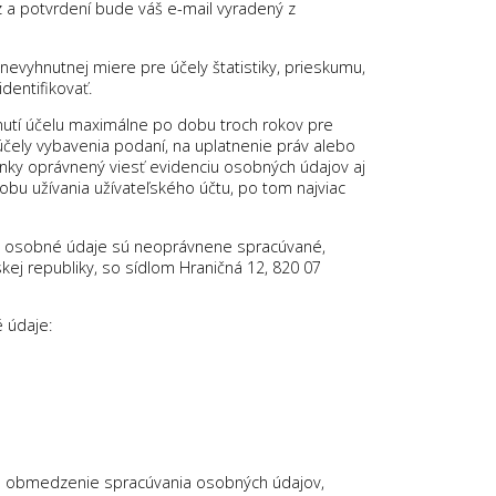
z a potvrdení bude váš e-mail vyradený z
vyhnutnej miere pre účely štatistiky, prieskumu,
entifikovať.
utí účelu maximálne po dobu troch rokov pre
účely vybavenia podaní, na uplatnenie práv alebo
nky oprávnený viesť evidenciu osobných údajov aj
bu užívania užívateľského účtu, po tom najviac
še osobné údaje sú neoprávnene spracúvané,
j republiky, so sídlom Hraničná 12, 820 07
 údaje:
bo obmedzenie spracúvania osobných údajov,