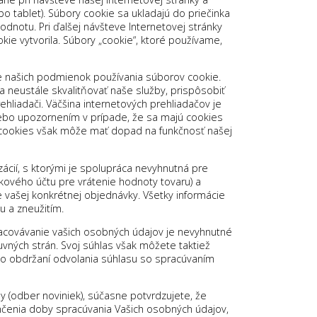
o tablet). Súbory cookie sa ukladajú do priečinka
odnotu. Pri ďalšej návšteve Internetovej stránky
ie vytvorila. Súbory „cookie“, ktoré používame,
tie našich podmienok používania súborov cookie.
 neustále skvalitňovať naše služby, prispôsobiť
liadači. Väčšina internetových prehliadačov je
ebo upozornením v prípade, že sa majú cookies
h cookies však môže mať dopad na funkčnosť našej
ií, s ktorými je spolupráca nevyhnutná pre
kového účtu pre vrátenie hodnoty tovaru) a
 vašej konkrétnej objednávky. Všetky informácie
 a zneužitím.
acovávanie vašich osobných údajov je nevyhnutné
vných strán. Svoj súhlas však môžete taktiež
po obdržaní odvolania súhlasu so spracúvaním
y (odber noviniek), súčasne potvrdzujete, že
ončenia doby spracúvania Vašich osobných údajov,