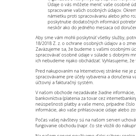
Údaje o vás môžete meniť: vaše osobné úd
spracovanie vašich osobných údajov. Okre
námietku proti spracovávaniu alebo jeho roz
poskytnutie dodatočných informácií potrebn
neskôr ako do jedného mesiaca od doručeni
Aby sme vám mohli poskytnúť všetky služby, potr
18/2018 Z. z. o ochrane osobných údajov a o zmen
Zaväzujeme sa, že budeme s vašimi osobnými úda
spracovávať osobné údaje v súlade s dobrými 
ich nebudeme nijako obchádzať. Vyhlasujeme, že 
Pred nakupovaním na Internetovej stránke nie je p
spracovávame pre účely vybavenia a doručenia vaš
účtovný a fakturačný systém.
V našom obchode nezadávate žiadne informácie, kt
bankovníctva (platenia za tovar cez internetbanki
neúspešnosti platby a vaše meno, prípadne číslo ú
informácie, ako vaše prihlasovacie údaje alebo z
Počas vašej návštevy sú na našom serveri uchová
fungovanie obchodu (napr. čo ste vložili do nákupné
Na našom serveri používame ďalej súbory cookie. 