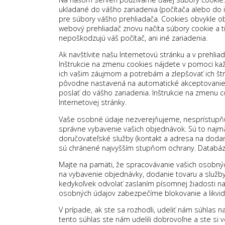
ukladané do vášho zariadenia (počítača alebo do i
pre súbory vášho prehliadača. Cookies obvykle obs
webový prehliadač znovu načíta súbory cookie a ti
nepoškodzujú váš počítač, ani iné zariadenia.
Ak navštívite našu Internetovú stránku a v prehli
Inštrukcie na zmenu cookies nájdete v pomoci kaž
ich vašim záujmom a potrebám a zlepšovať ich štr
pôvodne nastavená na automatické akceptovanie 
poslať do vášho zariadenia. Inštrukcie na zmenu
Internetovej stránky.
Vaše osobné údaje nezverejňujeme, nesprístupňu
správne vybavenie vašich objednávok. Sú to najmä
doručovateľské služby (kontakt a adresa na dodan
sú chránené najvyšším stupňom ochrany. Databázu
Majte na pamäti, že spracovávanie vašich osobn
na vybavenie objednávky, dodanie tovaru a služby
kedykoľvek odvolať zaslaním písomnej žiadosti n
osobných údajov zabezpečíme blokovanie a likvid
V prípade, ak ste sa rozhodli, udeliť nám súhlas 
tento súhlas ste nám udelili dobrovoľne a ste si