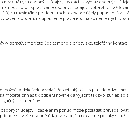
neaktuálnych osobných údajov, likvidáciu a výmaz osobných údajov,
ať námietku proti spracúvanie osobných údajov. Doba zhromažďovan
utí účelu maximálne po dobu troch rokov pre účely prípadnej faktur
 vybavenia podaní, na uplatnenie práv alebo na splnenie iných pov
ávky spracúvame tieto údaje: meno a priezvisko, telefónny kontakt
 je možné kedykoľvek odvolať. Poskytnutý súhlas platí do odvolania
 môžete prihlásiť k odberu noviniek a vyjadriť tak svoj súhlas so z
opagačných materiálov.
m osobných údajov – zasielaním ponúk, môže požiadať prevádzkovate
prípade sa vaše osobné údaje zlikvidujú a reklamné ponuky sa už n