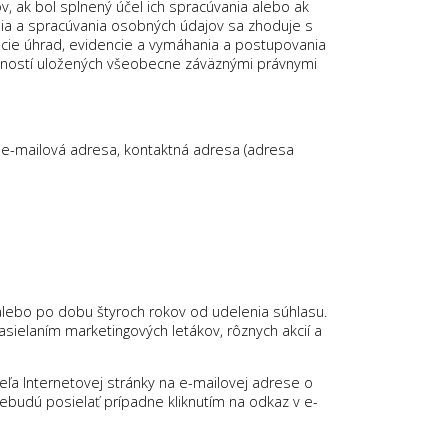
 ak bol splnený účel ich spracúvania alebo ak
ia a spracúvania osobných údajov sa zhoduje s
ácie úhrad, evidencie a vymáhania a postupovania
inností uložených všeobecne záväznými právnymi
, e-mailová adresa, kontaktná adresa (adresa
 alebo po dobu štyroch rokov od udelenia súhlasu.
asielaním marketingových letákov, rôznych akcií a
ľa Internetovej stránky na e-mailovej adrese o
ebudú posielať prípadne kliknutím na odkaz v e-