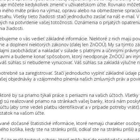
aje môžete kedykoľvek zmeniť v užívateľskom účte. Rovnako môže
m iného máte právo na výmaz, opravu alebo na obmedzenie spracú
sahu. Všetky tieto žiadosti stačí jednoducho zaslať na náš e-mail.
ých na potvrdenie vašej totožnosti. Oznámenia o prijatých opatre
a žiadosti.
ebujeme o vás vedieť základné informácie. Niektoré z nich majú p
e a doplnení niektorých zákonov (ďalej len ZnOOÚ). My sa týmto zá
jmi zaobchádzať a nakladať v súlade s platnými a účinnými právn
mravmi a budeme konať spôsobom, ktorý neodporuje ZnOOÚ ani in
váš súhlas si nebudeme vynucovať. Váš súhlas sa zakladá výlučne n
otrebné sa zaregistrovať. Stačí jednoducho vyplniť základné údaje 
ej objednávky a vzájomného plnenia našich zmluvných práv a povinn
oré by sa priamo týkali práce s peniazmi na vašich účtoch. Všetky
ng) sú realizované priamo na stránkach vašej banky, ktorá nám posky
čtu (aby sme vedeli platbu identifikovať a v prípade potreby vráti
ostatok na vašom účte.
vané dočasné štatistické informácie, ktoré nemajú charakter osobn
ho košíka, kedy ste na stránku prišli, odkiaľ ste na stránku prišli) a 
Sú to malé textové súbory, ktoré môžu byť do prehliadača odosiela