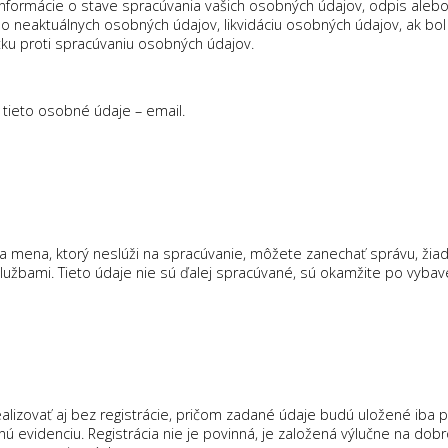
informácie o stave spracúvania vašich osobných údajov, odpis ale
neaktuálnych osobných údajov, likvidáciu osobných údajov, ak bol 
ku proti spracúvaniu osobných údajov.
tieto osobné údaje – email.
 mena, ktorý neslúži na spracúvanie, môžete zanechať správu, žiado
užbami. Tieto údaje nie sú ďalej spracúvané, sú okamžite po vybaven
izovať aj bez registrácie, pričom zadané údaje budú uložené iba p
 evidenciu. Registrácia nie je povinná, je založená výlučne na dobro