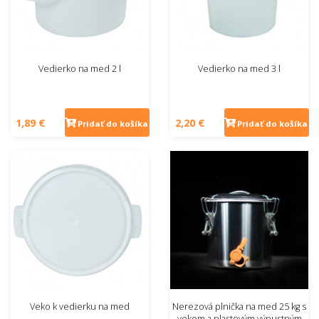
Vedierko na med 2 l
Vedierko na med 3 l
1,89 €
2,20 €
Pridať do košíka
Pridať do košíka
Veko k vedierku na med
Nerezová plnička na med 25 kg s
vekom a plastovým výpustným