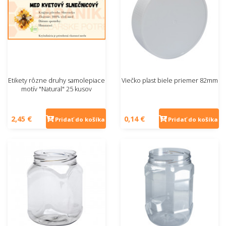
Etikety rôzne druhy samolepiace
Viečko plast biele priemer 82mm
motív "Natural" 25 kusov
2,45 €
0,14 €
Pridať do košíka
Pridať do košíka