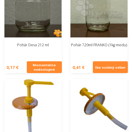
Pohár Deva 212 ml
Pohár 720ml FRANKO (1kg medu)
Momentálne
0,17 €
0,41 €
Iba osobný odber
nedostupné