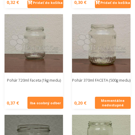
0,32 €
0,30 €
Pridať do košíka
Pridať do košíka
Pohár 720ml Faceta (1kg medu)
Pohár 370ml FACETA (500g medu)
Momentálne
0,37 €
0,20 €
Iba osobný odber
nedostupné