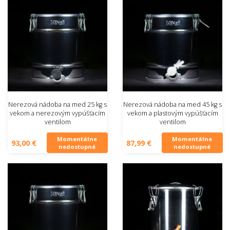
Nerezová nádoba na med 25 kg s
Nerezová nádoba na med 45 kg s
vekom a nerezovým vypúšťacím
vekom a plastovým vypúšťacím
ventilom
ventilom
Momentálne
Momentálne
93,00 €
87,99 €
nedostupné
nedostupné