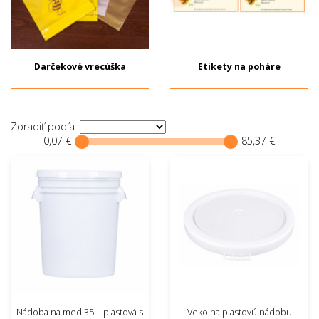
Darčekové vrecúška
Etikety na poháre
Zoradiť podľa:
0,07 €
85,37 €
Nádoba na med 35l - plastová s
Veko na plastovú nádobu