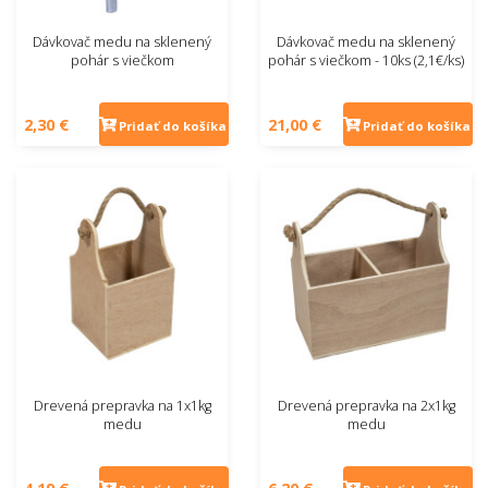
Dávkovač medu na sklenený
Dávkovač medu na sklenený
pohár s viečkom
pohár s viečkom - 10ks (2,1€/ks)
2,30 €
21,00 €
Pridať do košíka
Pridať do košíka
Drevená prepravka na 1x1kg
Drevená prepravka na 2x1kg
medu
medu