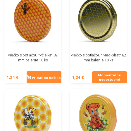
Viečko s potlačou "Včielka" 82
Viečko s potlačou "Med-plást" 82
mm balenie 10 ks
mm balenie 10 ks
Momentálne
1,24 €
1,24 €
Pridať do košíka
nedostupné