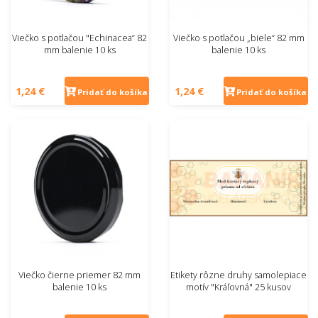
Viečko s potlačou "Echinacea“ 82
Viečko s potlačou „biele“ 82 mm
mm balenie 10 ks
balenie 10 ks
1,24 €
1,24 €
Pridať do košíka
Pridať do košíka
Viečko čierne priemer 82 mm
Etikety rôzne druhy samolepiace
balenie 10 ks
motív "Kráľovná" 25 kusov