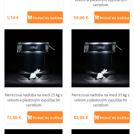
ventilom
1,14 €
59,00 €
Pridať do košíka
Pridať do košíka
Nerezová nádoba na med 25 kg s
Nerezová nádoba na med 35 kg s
vekom a plastovým vypúšťacím
vekom a plastovým vypúšťacím
ventilom
ventilom
72,00 €
82,00 €
Pridať do košíka
Pridať do košíka