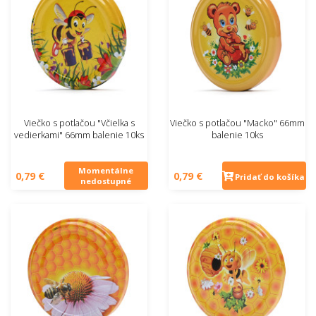
Viečko s potlačou "Včielka s
Viečko s potlačou "Macko" 66mm
vedierkami" 66mm balenie 10ks
balenie 10ks
Momentálne
0,79 €
0,79 €
Pridať do košíka
nedostupné