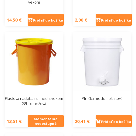
vekom
14,50 €
2,90 €
Pridať do košíka
Pridať do košíka
Plastová nádoba na med s vekom
Plnička medu - plastová
28l - oranžová
Momentálne
13,51 €
20,41 €
Pridať do košíka
nedostupné