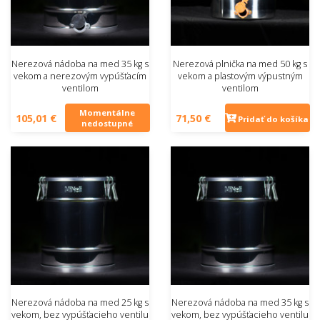
Nerezová nádoba na med 35 kg s
Nerezová plnička na med 50 kg s
vekom a nerezovým vypúšťacím
vekom a plastovým výpustným
ventilom
ventilom
Momentálne
105,01 €
71,50 €
Pridať do košíka
nedostupné
Nerezová nádoba na med 25 kg s
Nerezová nádoba na med 35 kg s
vekom, bez vypúšťacieho ventilu
vekom, bez vypúšťacieho ventilu