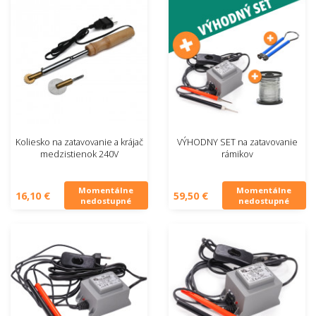
Koliesko na zatavovanie a krájač
VÝHODNY SET na zatavovanie
medzistienok 240V
rámikov
Momentálne
Momentálne
16,10 €
59,50 €
nedostupné
nedostupné