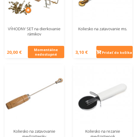
VÝHODNY SET na dierkovanie
Koliesko na zatavovanie ms.
rámikov
Momentálne
20,00 €
3,10 €
Pridať do košíka
nedostupné
Koliesko na zatavovanie
Koliesko na rezanie
medzistienky
medzistienok