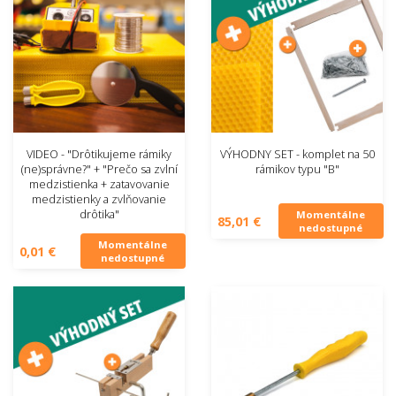
VIDEO - "Drôtikujeme rámiky
VÝHODNY SET - komplet na 50
(ne)správne?" + "Prečo sa zvlní
rámikov typu "B"
medzistienka + zatavovanie
medzistienky a zvlňovanie
drôtika"
Momentálne
85,01 €
nedostupné
Momentálne
0,01 €
nedostupné