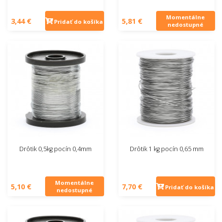
Momentálne
3,44 €
5,81 €
Pridať do košíka
nedostupné
Drôtik 0,5kg pocín 0,4mm
Drôtik 1 kg pocín 0,65 mm
Momentálne
5,10 €
7,70 €
Pridať do košíka
nedostupné