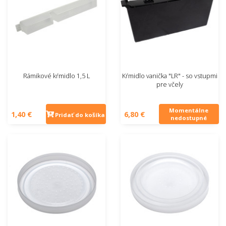
Rámikové kŕmidlo 1,5 L
Kŕmidlo vanička "LR" - so vstupmi
pre včely
Momentálne
1,40 €
6,80 €
Pridať do košíka
nedostupné