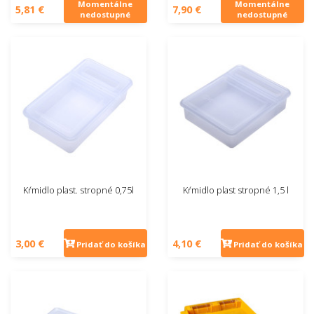
Momentálne
Momentálne
5,81 €
7,90 €
nedostupné
nedostupné
Kŕmidlo plast. stropné 0,75l
Kŕmidlo plast stropné 1,5 l
3,00 €
4,10 €
Pridať do košíka
Pridať do košíka