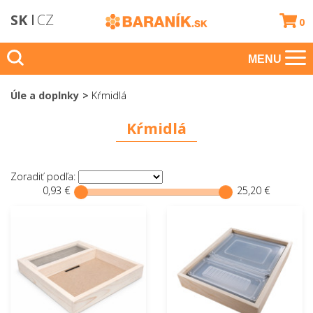
SK
CZ
0
MENU
Úle a doplnky
Kŕmidlá
Kŕmidlá
Zoradiť podľa:
0,93 €
25,20 €