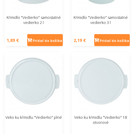
Kŕmidlo "Vedierko" samostatné
Kŕmidlo "Vedierko" samostatné
vedierko 2 l
vedierko 3 l
1,89 €
2,19 €
Pridať do košíka
Pridať do košíka
Veko ku kŕmidlu "Vedierko" plné
Veko ku kŕmidlu "Vedierko" 18
otvorové