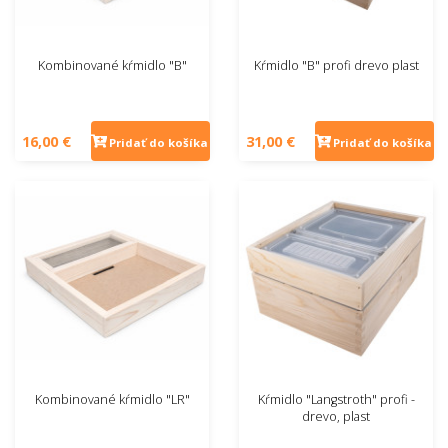
Kombinované kŕmidlo "B"
Kŕmidlo "B" profi drevo plast
16,00 €
31,00 €
Pridať do košíka
Pridať do košíka
Kombinované kŕmidlo "LR"
Kŕmidlo "Langstroth" profi -
drevo, plast