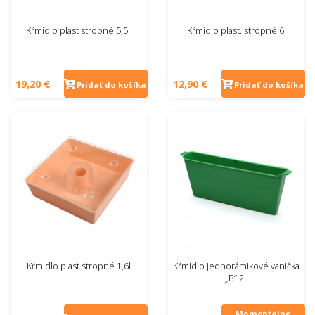
Kŕmidlo plast stropné 5,5 l
Kŕmidlo plast. stropné 6l
19,20 €
12,90 €
Pridať do košíka
Pridať do košíka
Kŕmidlo plast stropné 1,6l
Kŕmidlo jednorámikové vanička
„B“ 2L
Momentálne