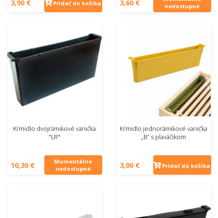
3,90 €
3,60 €
Pridať do košíka
nedostupné
Kŕmidlo dvojrámikové vanička
Kŕmidlo jednorámikové vanička
"LR"
„B“ s plaváčikom
Momentálne
10,30 €
3,00 €
Pridať do košíka
nedostupné