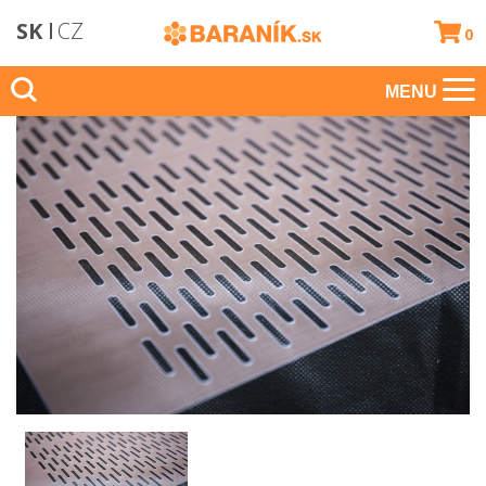
SK
CZ
0
MENU