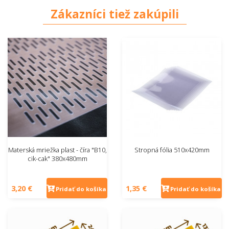
Zákazníci tiež zakúpili
Materská mriežka plast - číra "B10,
Stropná fólia 510x420mm
cik-cak" 380x480mm
3,20 €
1,35 €
Pridať do košíka
Pridať do košíka