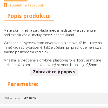
Zdielať na Facebook
Popis produktu:
Materská mriežka sa vkladá medzi nadstavky a zabraňuje
preliezaniu včelej matky medzi nadstavkami.
Vyrábané sú vyrezaváním otvorov do plastovej fólie. Hrany na
mriežkach sú vybrúsené, takže včelám pri prechode nehrozia
žiadne poškodenia krídielok.
Mriežka je vyrobená z ohybnej plastovej fólie, ktorú je možné
strihať nožnicami na požadovaný rozmer. Hrúbka je 0,5mm.
Zobraziť celý popis ▿
Otvory sú rozmiestnené "cik-cak", čím sa zabezpečuje, že po
položení mriežky na rámiky sa nikdy rámiky neprekryje celú
rádu otvorov na mriežke.
Parametre:
Materiál:
ohybná plastová fólia
Dľžka tovaru:
42.0cm