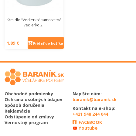
Kŕmidlo "Vedierko" samostatné
vedierko 2 l
1,89 €
Pridať do košíka
Obchodné podmienky
Napíšte nám:
Ochrana osobných údajov
baranik@baranik.sk
Spôsob doručenia
Kontakt na e-shop:
Reklamácie
+421 948 244 044
Odstúpenie od zmluvy
FACEBOOK
Vernostný program
Youtube