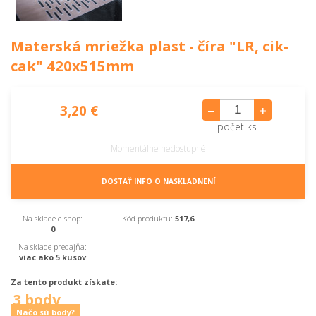
Materská mriežka plast - číra "LR, cik-
cak" 420x515mm
3,20 €
počet ks
Momentálne nedostupné
DOSTAŤ INFO O NASKLADNENÍ
Na sklade e-shop:
Kód produktu:
517,6
0
Na sklade predajňa:
viac ako 5 kusov
Za tento produkt získate:
3 body
Načo sú body?