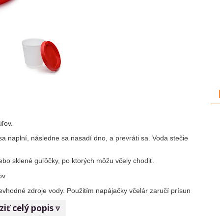
úľov.
 naplní, následne sa nasadí dno, a prevráti sa. Voda stečie
ebo sklené guľôčky, po ktorých môžu včely chodiť.
ov.
nevhodné zdroje vody. Použitím napájačky včelár zaručí prísun
iť celý popis ▿