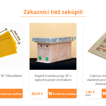
Zákazníci tiež zakúpili
g "B" 390x240mm
Rojačik 6 rámikový typ "B" s
Cukrovo-me
oplechovaným vrchnákom
vitamínmi pre 
Alvarium
1,85 €
38,50 €
Pridať do košíka
Pridať do košíka
2,30 €