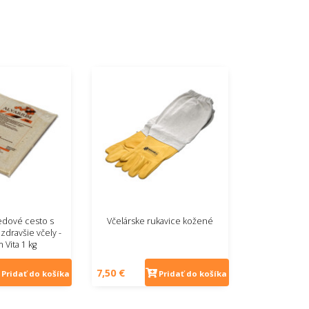
dové cesto s
Včelárske rukavice kožené
zdravšie včely -
 Vita 1 kg
7,50 €
Pridať do košíka
Pridať do košíka