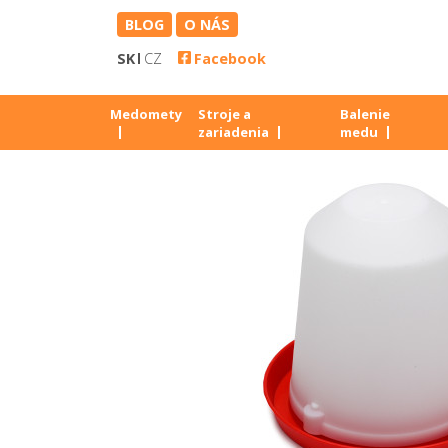
BLOG
O NÁS
SK
CZ
Facebook
Medomety
Stroje a
Balenie
zariadenia
medu