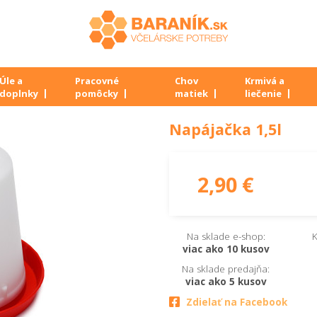
Úle a
Pracovné
Chov
Krmivá a
doplnky
pomôcky
matiek
liečenie
Napájačka 1,5l
2,90 €
Na sklade e-shop:
K
viac ako 10 kusov
Na sklade predajňa:
viac ako 5 kusov
Zdielať na Facebook