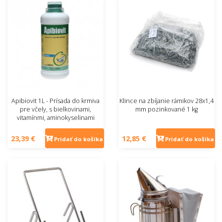
Apibiovit 1L - Prísada do krmiva
Klince na zbíjanie rámikov 28x1,4
pre včely, s bielkovinami,
mm pozinkované 1 kg
vitamínmi, aminokyselinami
23,39 €
12,85 €
Pridať do košíka
Pridať do košíka