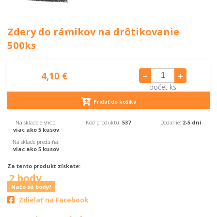
Zdery do rámikov na drôtikovanie
500ks
4,10 €
počet ks
Pridať do košíka
Na sklade e-shop:
Kód produktu:
537
Dodanie:
2-5 dní
viac ako 5 kusov
Na sklade predajňa:
viac ako 5 kusov
Za tento produkt získate:
2 body
Načo sú body?
Zdielať na Facebook