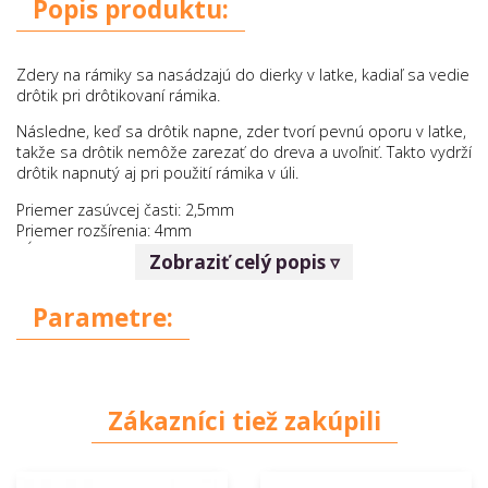
Popis produktu:
Zdery na rámiky sa nasádzajú do dierky v latke, kadiaľ sa vedie
drôtik pri drôtikovaní rámika.
Následne, keď sa drôtik napne, zder tvorí pevnú oporu v latke,
takže sa drôtik nemôže zarezať do dreva a uvoľniť. Takto vydrží
drôtik napnutý aj pri použití rámika v úli.
Priemer zasúvcej časti: 2,5mm
Priemer rozšírenia: 4mm
Dĺžka: 3,5mm
Zobraziť celý popis ▿
Parametre:
Zákazníci tiež zakúpili