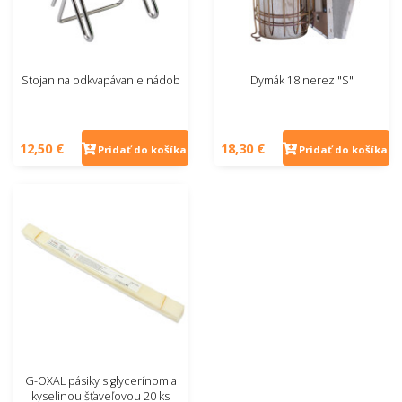
Stojan na odkvapávanie nádob
Dymák 18 nerez "S"
12,50 €
18,30 €
Pridať do košíka
Pridať do košíka
G-OXAL pásiky s glycerínom a
kyselinou šťaveľovou 20 ks