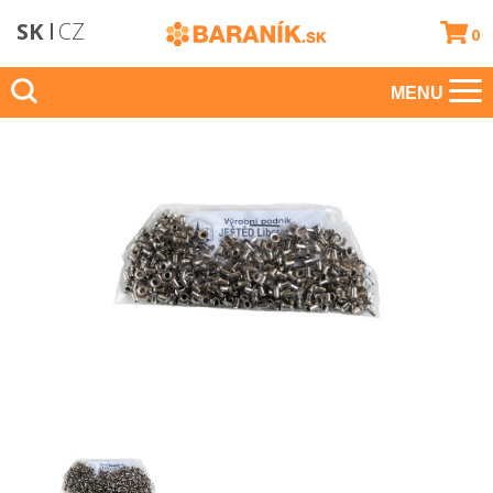
SK
CZ
0
MENU