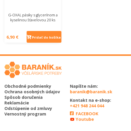
G-OXAL pásiky s glycerínom a
kyselinou šťaveľovou 20 ks
6,90 €
Pridať do košíka
Obchodné podmienky
Napíšte nám:
Ochrana osobných údajov
baranik@baranik.sk
Spôsob doručenia
Kontakt na e-shop:
Reklamácie
+421 948 244 044
Odstúpenie od zmluvy
FACEBOOK
Vernostný program
Youtube