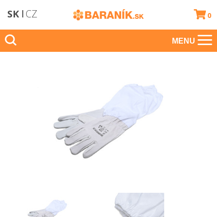
SK
CZ
0
MENU