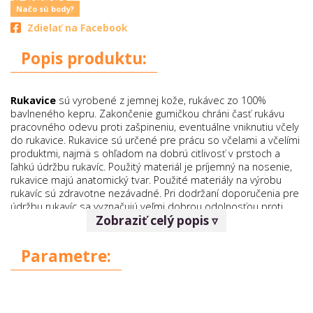
Načo sú body?
Zdielať na Facebook
Popis produktu:
Rukavice
sú vyrobené z jemnej kože, rukávec zo 100%
bavlneného kepru. Zakončenie gumičkou chráni časť rukávu
pracovného odevu proti zašpineniu, eventuálne vniknutiu včely
do rukavice. Rukavice sú určené pre prácu so včelami a včelími
produktmi, najmä s ohľadom na dobrú citlivosť v prstoch a
ľahkú údržbu rukavíc. Použitý materiál je príjemný na nosenie,
rukavice majú anatomický tvar. Použité materiály na výrobu
rukavíc sú zdravotne nezávadné. Pri dodržaní doporučenia pre
údržbu rukavíc sa vyznačujú veľmi dobrou odolnosťou proti
Zobraziť celý popis ▿
opotrebeniu a dlhou životnosťou.
Ošetrovanie a skladovanie rukavíc:
Výrobok si vyžaduje
Parametre:
ošetrovanie tak, aby boli zachované jeho špecifické vlastnosti
a nedošlo k porušeniu povrchu. Rukavice chráňte pred
prudkým vysušením, intenzívnym sálavým teplom a priamym
slnečným žiarením. Rukavice nesmú prísť do styku s
organickými rozpúšťadlami, tukmi a minerálnymi olejmi.