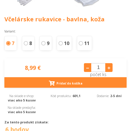
Včelárske rukavice - bavlna, koža
Variant:
7
8
9
10
11
8,99 €
počet ks
Pridať do košíka
Na sklade e-shop:
Kód produktu:
601,1
Dodanie:
2-5 dní
viac ako 5 kusov
Na sklade predajňa:
viac ako 5 kusov
Za tento produkt získate:
6 bodov