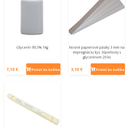
Glycerín 99,5% 1kg
Nosné papierové pásiky 3 mm na
impregnáciu kys. šťaveľovej s
glycerínom 20 ks
7,10 €
3,10 €
Pridať do košíka
Pridať do košíka