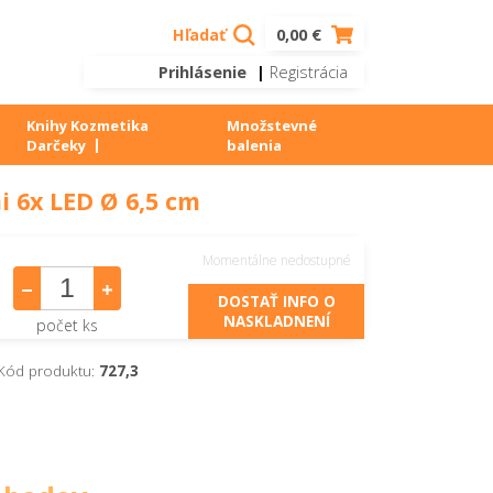
Hľadať
0,00 €
Prihlásenie
|
Registrácia
Knihy Kozmetika
Množstevné
Darčeky
balenia
i 6x LED Ø 6,5 cm
Momentálne nedostupné
DOSTAŤ INFO O
NASKLADNENÍ
počet ks
Kód produktu:
727,3