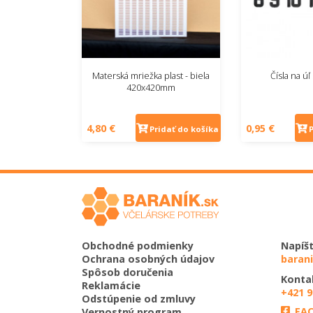
Materská mriežka plast - biela
Čísla na úľ
420x420mm
4,80 €
0,95 €
Pridať do košíka
Obchodné podmienky
Napíš
Ochrana osobných údajov
baran
Spôsob doručenia
Konta
Reklamácie
+421 9
Odstúpenie od zmluvy
FA
Vernostný program