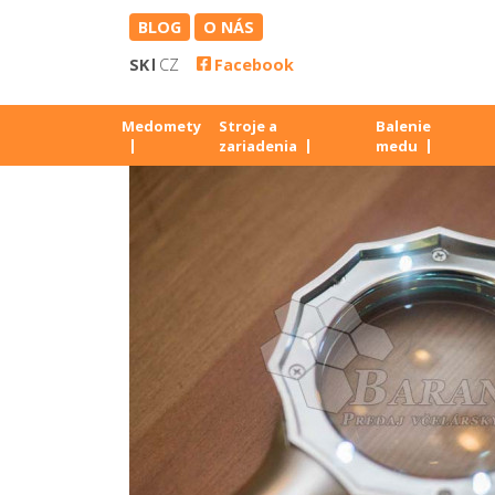
BLOG
O NÁS
SK
CZ
Facebook
Medomety
Stroje a
Balenie
zariadenia
medu