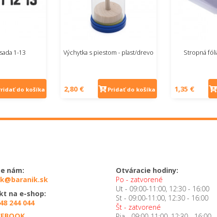
 sada 1-13
Výchytka s piestom - plast/drevo
Stropná fó
2,80 €
1,35 €
Pridať do košíka
Pridať do košíka
te nám:
Otváracie hodiny:
ik@baranik.sk
Po - zatvorené
Ut - 09:00-11:00, 12:30 - 16:00
kt na e-shop:
St - 09:00-11:00, 12:30 - 16:00
48 244 044
Št - zatvorené
CEBOOK
Pia - 09:00-11:00, 12:30 - 16:00