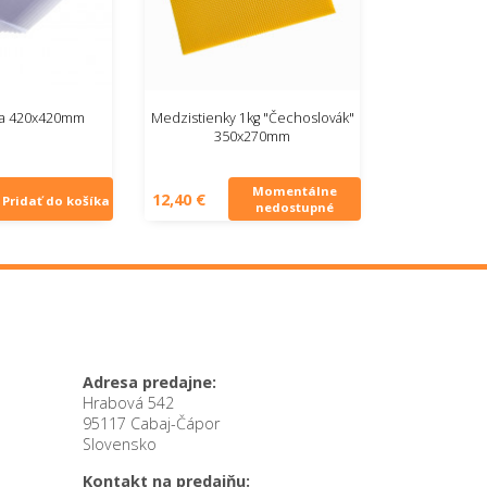
lia 420x420mm
Medzistienky 1kg "Čechoslovák"
350x270mm
Momentálne
12,40 €
Pridať do košíka
nedostupné
Adresa predajne:
Hrabová 542
95117 Cabaj-Čápor
Slovensko
Kontakt na predajňu: