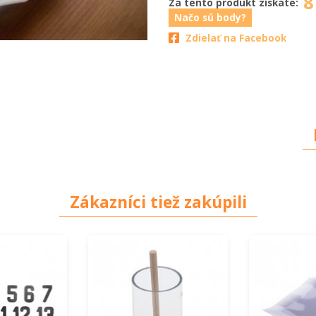
8
Za tento produkt získate:
Načo sú body?
Zdielať na Facebook
Zákazníci tiež zakúpili