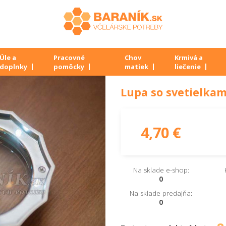
Úle a
Pracovné
Chov
Krmivá a
doplnky
pomôcky
matiek
liečenie
Lupa so svetielkam
4,70 €
Na sklade e-shop:
0
Na sklade predajňa:
0