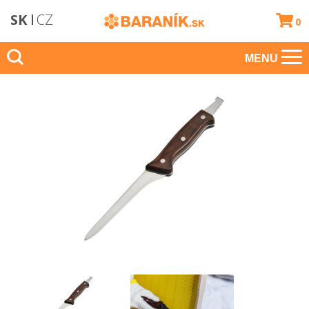
SK
CZ
0
MENU