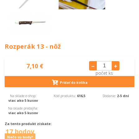
Rozperák 13 - nôž
7,10 €
počet ks
Pridať do košíka
Na sklade e-shop:
Kód produktu:
616,5
Dodanie:
2-5 dní
viac ako 5 kusov
Na sklade predajňa:
viac ako 5 kusov
Za tento produkt získate:
17 bodov
Načo sú body?