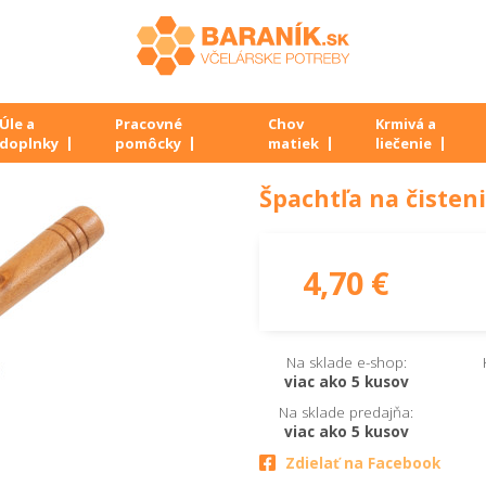
Úle a
Pracovné
Chov
Krmivá a
doplnky
pomôcky
matiek
liečenie
Špachtľa na čisten
4,70 €
Na sklade e-shop:
viac ako 5 kusov
Na sklade predajňa:
viac ako 5 kusov
Zdielať na Facebook