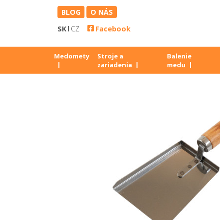
BLOG
O NÁS
SK
CZ
Facebook
Medomety
Stroje a
Balenie
zariadenia
medu