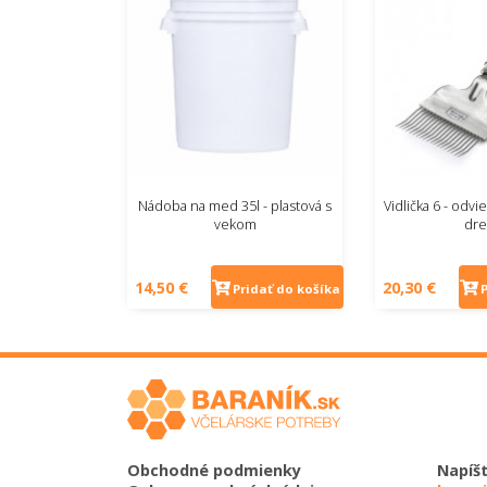
Nádoba na med 35l - plastová s
Vidlička 6 - odv
vekom
dre
14,50 €
20,30 €
Pridať do košíka
Obchodné podmienky
Napíš