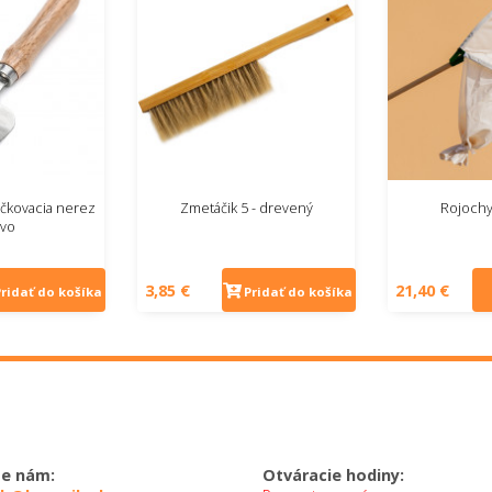
iečkovacia nerez
Zmetáčik 5 - drevený
Rojochy
vo
3,85 €
21,40 €
Pridať do košíka
Pridať do košíka
te nám:
Otváracie hodiny: