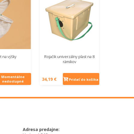
t na výšky
Rojačik univerzálny plast na 8
rámikov
Momentálne
34,19 €
Pridať do košíka
nedostupné
Adresa predajne: