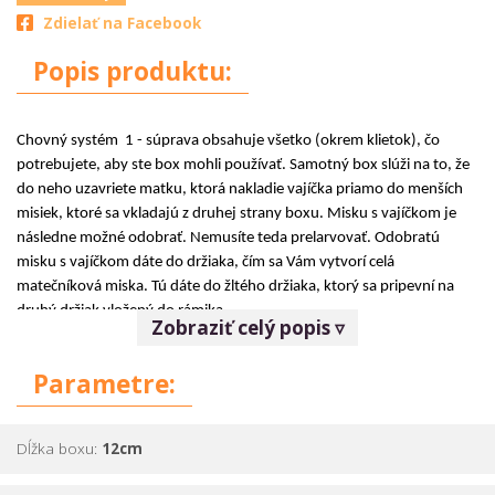
Zdielať na Facebook
Popis produktu:
Chovný systém 1 - súprava obsahuje všetko (okrem klietok), čo
potrebujete, aby ste box mohli používať. Samotný box slúži na to, že
do neho uzavriete matku, ktorá nakladie vajíčka priamo do menších
misiek, ktoré sa vkladajú z druhej strany boxu. Misku s vajíčkom je
následne možné odobrať. Nemusíte teda prelarvovať. Odobratú
misku s vajíčkom dáte do držiaka, čím sa Vám vytvorí celá
matečníková miska. Tú dáte do žltého držiaka, ktorý sa pripevní na
druhý držiak vložený do rámika.
Zobraziť celý popis ▿
Parametre:
Súprava obsahuje:
· 1x chovný box na 60 buniek
Dĺžka boxu:
12cm
· 60x zasúvací kolík do misky a do materskej bunky