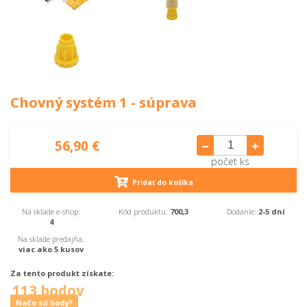
Chovný systém 1 - súprava
56,90 €
počet ks
Pridať do košíka
Na sklade e-shop:
Kód produktu:
700,3
Dodanie:
2-5 dní
4
Na sklade predajňa:
viac ako 5 kusov
Za tento produkt získate:
113 bodov
Načo sú body?