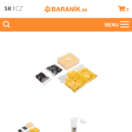
SK
CZ
0
MENU