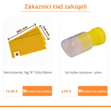
Zákazníci tiež zakúpili
Medzistienky 1kg "B" 390x240mm
Výchytka s piestom - plexi
12,40 €
2,50 €
Pridať do košíka
Pridať do košíka