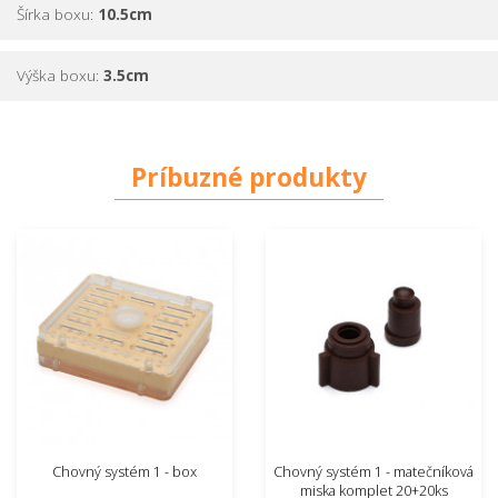
Šírka boxu:
10.5cm
· 60x matečníková miska
· 60x držiak matečníkovej misky
Výška boxu:
3.5cm
· 60x držiak matečníkovej misky na rámik
Súprava neobsahuje plastovú „
Klietku ku systému
“. Tie sa dajú
v ľubovoľnom počte dokúpiť.
Príbuzné produkty
Chovný systém 1 - box
Chovný systém 1 - matečníková
miska komplet 20+20ks