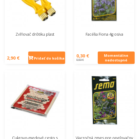
Zvlňovač drôtiku plast
Facélia Fiona 4g osiva
0,30 €
Momentálne
2,90 €
Pridať do košíka
0,50 €
nedostupné
Cukrovo-medové cesto s
Viacročná zmes pre opeľovačov