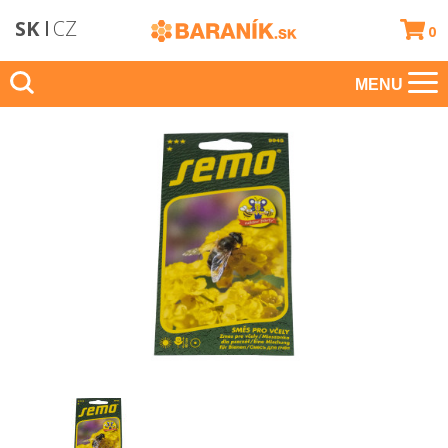
SK
CZ
0
MENU