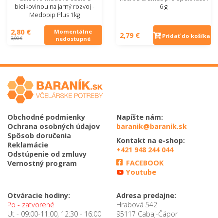
bielkovinou na jarný rozvoj -
6 g
Medopip Plus 1kg
2,80 €
Momentálne
2,79 €
Pridať do košíka
3,00 €
nedostupné
Obchodné podmienky
Napíšte nám:
Ochrana osobných údajov
baranik@baranik.sk
Spôsob doručenia
Kontakt na e-shop:
Reklamácie
+421 948 244 044
Odstúpenie od zmluvy
FACEBOOK
Vernostný program
Youtube
Otváracie hodiny:
Adresa predajne:
Po - zatvorené
Hrabová 542
Ut - 09:00-11:00, 12:30 - 16:00
95117 Cabaj-Čápor