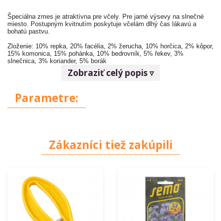
Špeciálna zmes je atraktívna pre včely. Pre jarné výsevy na slnečné
miesto. Postupným kvitnutím poskytuje včelám dlhý čas lákavú a
bohatú pastvu.
Zloženie: 10% repka, 20% facélia, 2% žerucha, 10% horčica, 2% kôpor,
15% komonica, 15% pohánka, 10% bedrovník, 5% řekev, 3%
slnečnica, 3% koriander, 5% borák
Zobraziť celý popis ▿
Parametre:
Zákazníci tiež zakúpili