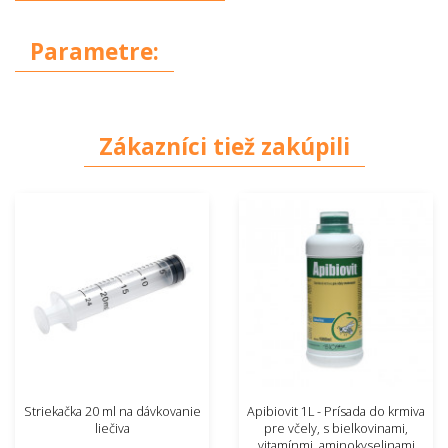
Parametre:
Zákazníci tiež zakúpili
Striekačka 20 ml na dávkovanie
Apibiovit 1L - Prísada do krmiva
liečiva
pre včely, s bielkovinami,
vitamínmi, aminokyselinami