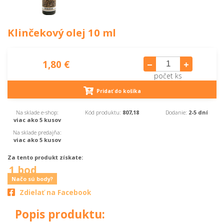
Klinčekový olej 10 ml
1,80 €
počet ks
Pridať do košíka
Na sklade e-shop:
Kód produktu:
807,18
Dodanie:
2-5 dní
viac ako 5 kusov
Na sklade predajňa:
viac ako 5 kusov
Za tento produkt získate:
1 bod
Načo sú body?
Zdielať na Facebook
Popis produktu: