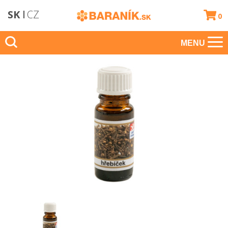
SK
CZ
0
MENU