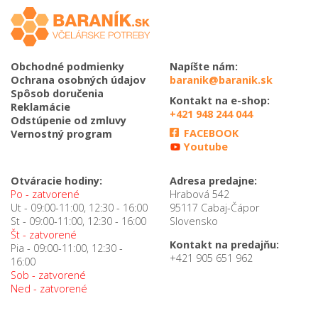
Obchodné podmienky
Napíšte nám:
Ochrana osobných údajov
baranik@baranik.sk
Spôsob doručenia
Kontakt na e-shop:
Reklamácie
+421 948 244 044
Odstúpenie od zmluvy
FACEBOOK
Vernostný program
Youtube
Otváracie hodiny:
Adresa predajne:
Po - zatvorené
Hrabová 542
Ut - 09:00-11:00, 12:30 - 16:00
95117 Cabaj-Čápor
St - 09:00-11:00, 12:30 - 16:00
Slovensko
Št - zatvorené
Kontakt na predajňu:
Pia - 09:00-11:00, 12:30 -
+421 905 651 962
16:00
Sob - zatvorené
Ned - zatvorené