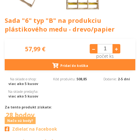
Sada "6" typ "B" na produkciu
plástikového medu - drevo/papier
57,99 €
počet ks
Pridať do košíka
Na sklade e-shop:
Kód produktu:
508,85
Dodanie:
2-5 dní
viac ako 5 kusov
Na sklade predajňa:
viac ako 5 kusov
Za tento produkt získate:
28 bodov
Načo sú body?
Zdielať na Facebook