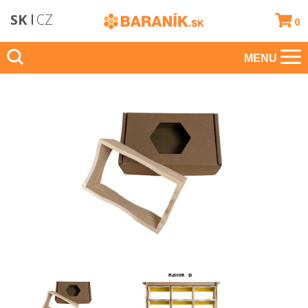
SK
CZ
0
MENU