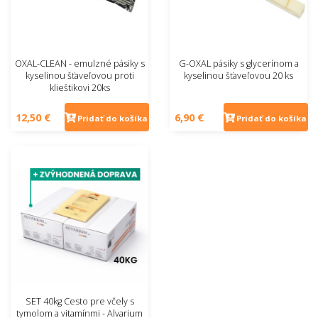
OXAL-CLEAN - emulzné pásiky s
G-OXAL pásiky s glycerínom a
kyselinou šťaveľovou proti
kyselinou šťaveľovou 20 ks
klieštikovi 20ks
12,50 €
6,90 €
Pridať do košíka
Pridať do košíka
SET 40kg Cesto pre včely s
tymolom a vitamínmi - Alvarium