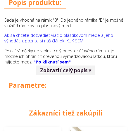
Popis produktu:
Sada je vhodná na rámik "B". Do jedného rámika "B" je možné
vložiť 9 rámikov na plástikový med.
Ak sa chcete dozvedieť viac o plástikovom mede a jeho
výhodách, pozrite si náš článok. KLIK SEM
Pokiaľ rámčeky nezaplnia celý priestor úľového rámika, je
možné ich ohraničiť drevenou vymedzovacou latkou, ktorú
nájdete medzi
"Po kliknutí sem"
Zobraziť celý popis ▿
Sada obsahuje:
25x drevený rámček
Parametre:
25x papierový box s výrezom
25x uzatvárateľné ZIP vrecko
Rozmer boxu:
vonkajší 15,5 x 9,4 cm, vnútorný
Zákazníci tiež zakúpili
14,5 x 9 cm.
Rozmer rámika:
13 x 8 cm.