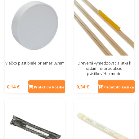
Viečko plast biele priemer 82mm
Drevená vymedzovacia latka k
sadám na produkciu
plástikového medu
0,14 €
0,34 €
Pridať do košíka
Pridať do košíka