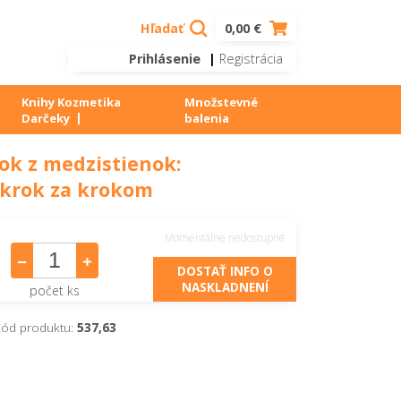
Hľadať
0,00 €
Prihlásenie
|
Registrácia
Knihy Kozmetika
Množstevné
Darčeky
balenia
ok z medzistienok:
krok za krokom
Momentálne nedostupné
DOSTAŤ INFO O
NASKLADNENÍ
počet ks
ód produktu:
537,63