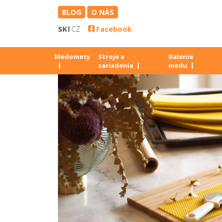
BLOG
O NÁS
SK
CZ
Facebook
Medomety
Stroje a
Balenie
zariadenia
medu