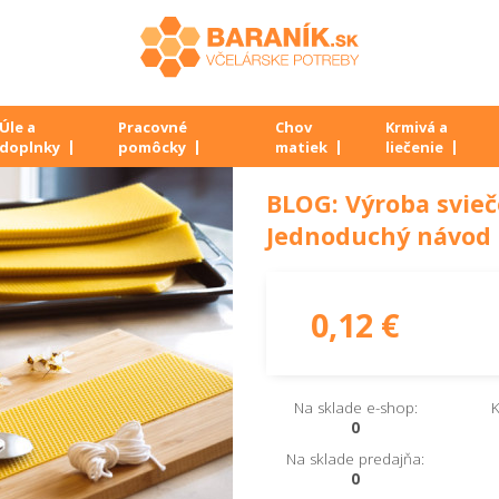
Úle a
Pracovné
Chov
Krmivá a
doplnky
pomôcky
matiek
liečenie
BLOG: Výroba svieč
Jednoduchý návod 
0,12 €
Na sklade e-shop:
K
0
Na sklade predajňa:
0