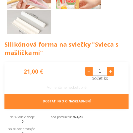
Silikónová forma na sviečky "Svieca s
mašličkami"
21,00 €
počet ks
Momentálne nedostupné
DOSTAŤ INFO O NASKLADNENÍ
Na sklade e-shop:
Kód produktu:
924,23
0
Na sklade predajňa: