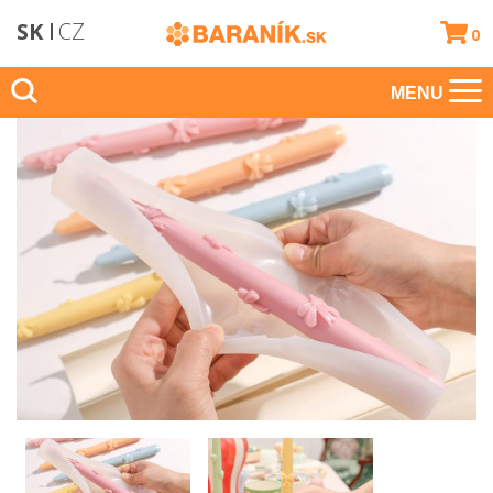
SK
CZ
0
MENU