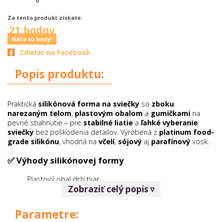
0
Za tento produkt získate:
21 bodov
Načo sú body?
Zdielať na Facebook
Popis produktu:
Praktická
silikónová forma na sviečky
so
zboku
narezaným telom
,
plastovým obalom
a
gumičkami
na
pevné stiahnutie – pre
stabilné liatie
a
ľahké vyberanie
sviečky
bez poškodenia detailov. Vyrobená z
platinum food-
grade silikónu
, vhodná na
včelí
,
sójový
aj
parafínový
vosk.
✅ Výhody silikónovej formy
Plastový obal drží tvar
Zobraziť celý popis ▿
Bočný rez =
rýchle vybratie svičky
bez poškodenia
detailov
Hladký povrch a čisté línie sviečky
Parametre:
Opakovane použiteľná, ľahké ručné čistenie