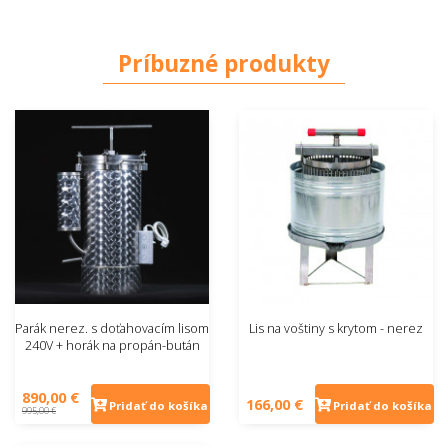
Príbuzné produkty
Parák nerez. s doťahovacím lisom
Lis na voštiny s krytom - nerez
240V + horák na propán-bután
890,00 €
166,00 €
Pridať do košíka
Pridať do košíka
995,00 €