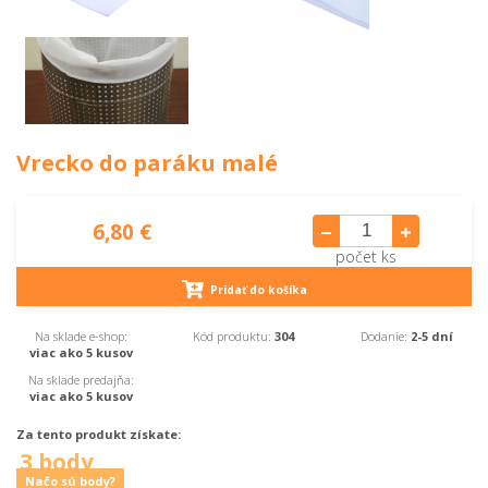
Vrecko do paráku malé
6,80 €
počet ks
Pridať do košíka
Na sklade e-shop:
Kód produktu:
304
Dodanie:
2-5 dní
viac ako 5 kusov
Na sklade predajňa:
viac ako 5 kusov
Za tento produkt získate:
3 body
Načo sú body?