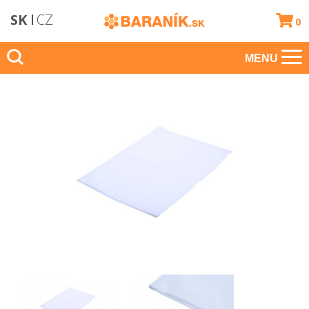
SK
CZ
0
MENU