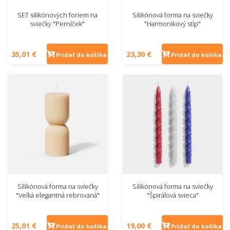
SET silikónových foriem na
Silikónová forma na sviečky
sviečky "Perníček"
"Harmonikový stĺp"
35,01 €
23,30 €
Pridať do košíka
Pridať do košíka
Silikónová forma na sviečky
Silikónová forma na sviečky
"Veľká elegantná rebrovaná"
"Špirálová svieca"
25,01 €
19,00 €
Pridať do košíka
Pridať do košíka