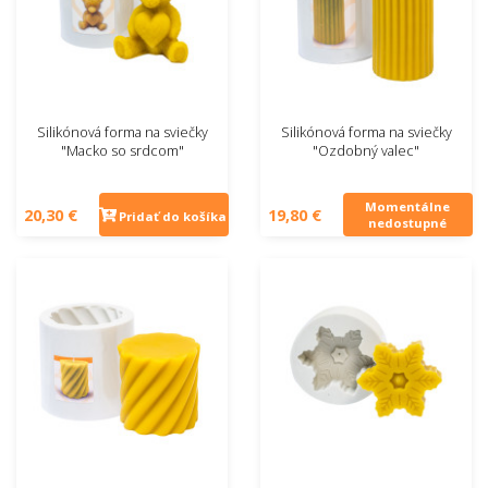
Silikónová forma na sviečky
Silikónová forma na sviečky
"Macko so srdcom"
"Ozdobný valec"
Momentálne
20,30 €
19,80 €
Pridať do košíka
nedostupné