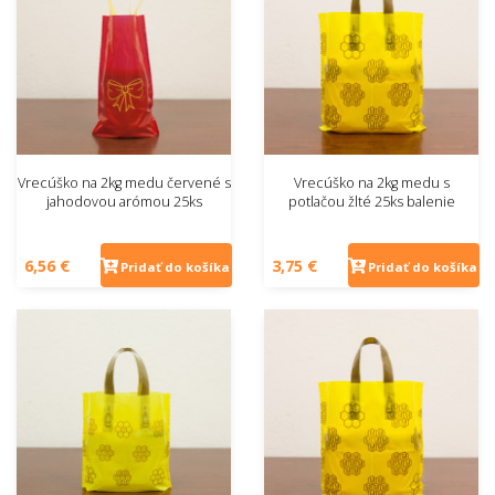
Vrecúško na 2kg medu červené s
Vrecúško na 2kg medu s
jahodovou arómou 25ks
potlačou žlté 25ks balenie
6,56 €
3,75 €
Pridať do košíka
Pridať do košíka