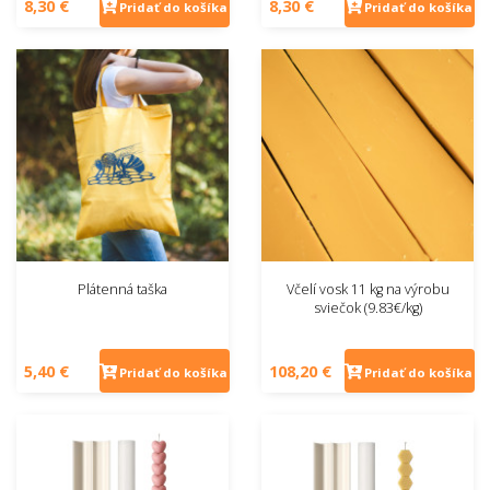
8,30 €
8,30 €
Pridať do košíka
Pridať do košíka
Plátenná taška
Včelí vosk 11 kg na výrobu
sviečok (9.83€/kg)
5,40 €
108,20 €
Pridať do košíka
Pridať do košíka