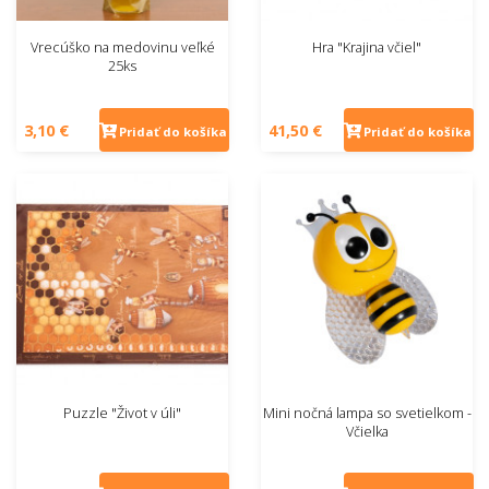
Vrecúško na medovinu veľké
Hra "Krajina včiel"
25ks
3,10 €
41,50 €
Pridať do košíka
Pridať do košíka
Puzzle "Život v úli"
Mini nočná lampa so svetielkom -
Včielka