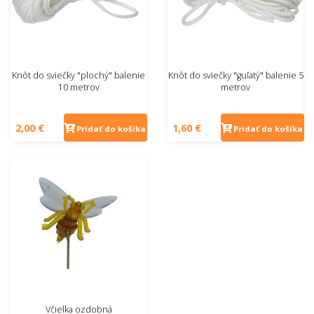
Knôt do sviečky "plochý" balenie
Knôt do sviečky "guľatý" balenie 5
10 metrov
metrov
2,00 €
1,60 €
Pridať do košíka
Pridať do košíka
Včielka ozdobná