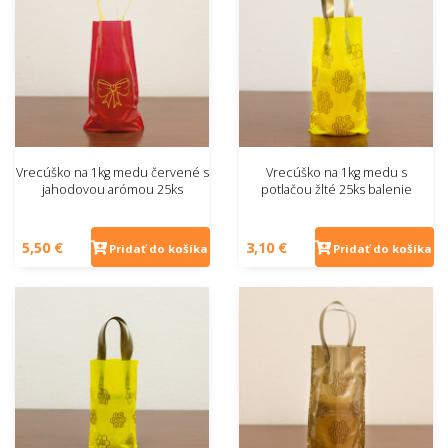
Vrecúško na 1kg medu červené s
Vrecúško na 1kg medu s
jahodovou arómou 25ks
potlačou žlté 25ks balenie
5,50 €
3,10 €
Pridať do košíka
Pridať do košíka