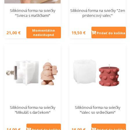
Silikónová forma na sviečky
Silikónová forma na sviečky "Zen
"Svieca s mašličkami"
prstencový valec"
Momentálne
21,00 €
19,50 €
Pridať do košíka
nedostupné
Silikónová forma na sviečky
Silikónová forma na sviečky
"Mikuláš s darčekom"
"Valec so srdiečkami"
14,00 €
16,00 €
Pridať do košíka
Pridať do košíka