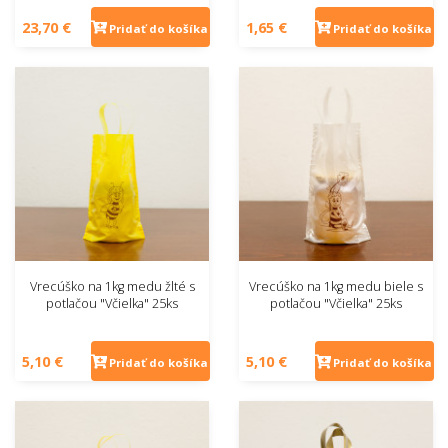
23,70 €
1,65 €
Pridať do košíka
Pridať do košíka
Vrecúško na 1kg medu žlté s
Vrecúško na 1kg medu biele s
potlačou "Včielka" 25ks
potlačou "Včielka" 25ks
5,10 €
5,10 €
Pridať do košíka
Pridať do košíka