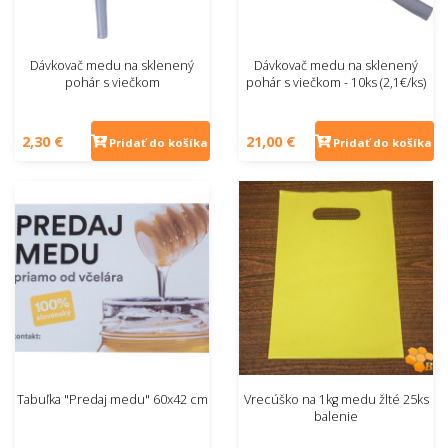
Dávkovač medu na sklenený
Dávkovač medu na sklenený
pohár s viečkom
pohár s viečkom - 10ks (2,1€/ks)
2,30 €
21,00 €
Pridať do košíka
Pridať do košíka
Tabuľka "Predaj medu" 60x42 cm
Vrecúško na 1kg medu žlté 25ks
balenie