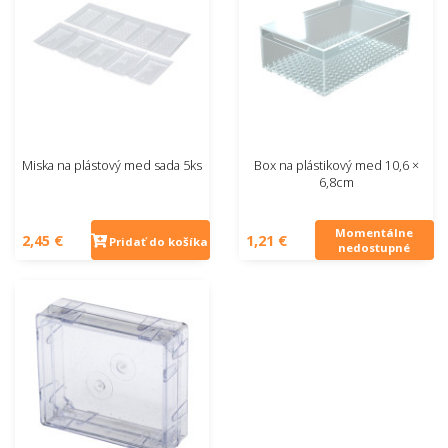
Miska na plástový med sada 5ks
Box na plástikový med 10,6 ×
6,8cm
Momentálne
2,45 €
1,21 €
Pridať do košíka
nedostupné