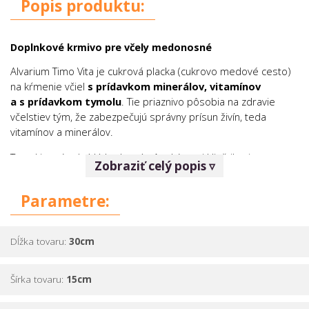
Popis produktu:
Doplnkové krmivo pre včely medonosné
Alvarium Timo Vita je cukrová placka (cukrovo medové cesto)
na kŕmenie včiel
s prídavkom minerálov, vitamínov
a s prídavkom tymolu
. Tie priaznivo pôsobia na zdravie
včelstiev tým, že zabezpečujú správny prísun živín, teda
vitamínov a minerálov.
Tymol je prírodná látka, ktorá pôsobí proti klieštikovi a
Zobraziť celý popis ▿
pomáha ho odpudzovať.
Parametre:
Dĺžka tovaru:
30cm
Šírka tovaru:
15cm