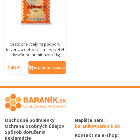
výnosy pri nasledujúcich znáškach
- Podnecovaním cukrovo-medovým cestom nehrozí
hladovanie a úhyn včiel!
Skladovanie:
Na suchom a tmavom mieste v pôvodnom
obale pri teplote do 28°C
Cesto pre včely na podporu
trávenia a detoxikáciu – Apivet H
s kyselinou humínovou 1kg
2,40 €
Pridať do košíka
Obchodné podmienky
Napíšte nám:
Ochrana osobných údajov
baranik@baranik.sk
Spôsob doručenia
Kontakt na e-shop:
Reklamácie