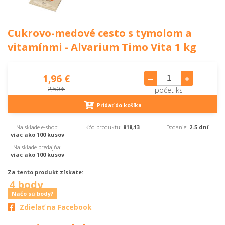
Cukrovo-medové cesto s tymolom a
vitamínmi - Alvarium Timo Vita 1 kg
1,96 €
2,50 €
počet ks
Pridať do košíka
Na sklade e-shop:
Kód produktu:
818,13
Dodanie:
2-5 dní
viac ako 100 kusov
Na sklade predajňa:
viac ako 100 kusov
Za tento produkt získate:
4 body
Načo sú body?
Zdielať na Facebook