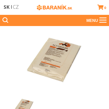
SK
CZ
0
MENU