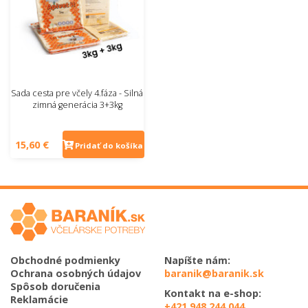
Sada cesta pre včely 4.fáza - Silná
zimná generácia 3+3kg
15,60 €
Pridať do košíka
Obchodné podmienky
Napíšte nám:
Ochrana osobných údajov
baranik@baranik.sk
Spôsob doručenia
Kontakt na e-shop:
Reklamácie
+421 948 244 044