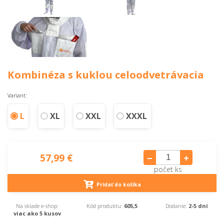
Kombinéza s kuklou celoodvetrávacia
Variant:
L
XL
XXL
XXXL
57,99 €
počet ks
Pridať do košíka
Na sklade e-shop:
Kód produktu:
605,5
Dodanie:
2-5 dní
viac ako 5 kusov