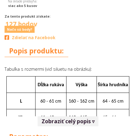
Na sklade predajňa:
viac ako 5 kusov
Za tento produkt získate:
127 bodov
Načo sú body?
Zdielať na Facebook
Popis produktu:
Tabuľka s rozmermi (viď siluetu na obrázku):
Dĺžka rukáva
Výška
Šírka hrudníka
L
60 - 61 cm
160 - 162 cm
64 - 65 cm
XL
61 - 62 cm
163 - 165 cm
65 - 66 cm
Zobraziť celý popis ▿
2XL
62 - 63 cm
165 - 166 cm
66 - 67 cm