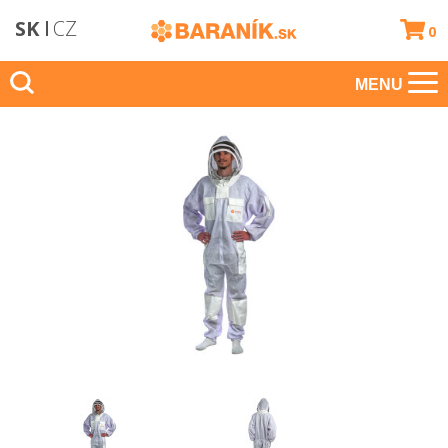
SK
CZ
0
MENU